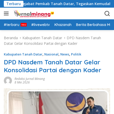
L
ra Rotasi Pejabat Pemkab Tanah Datar, Tegaskan Kemudahan Iz
Terbaru
a
n
g
s
#terbaru
#livewebtv
Khazanah
Berita Berbahasa Mi
u
n
Beranda
Kabupaten Tanah Datar
DPD Nasdem Tanah
g
Datar Gelar Konsolidasi Partai dengan Kader
k
e
Kabupaten Tanah Datar
,
Nasional
,
News
,
Politik
k
DPD Nasdem Tanah Datar Gelar
o
Konsolidasi Partai dengan Kader
n
t
Redaksi Jurnal Minang
e
8 Mei 2026
n