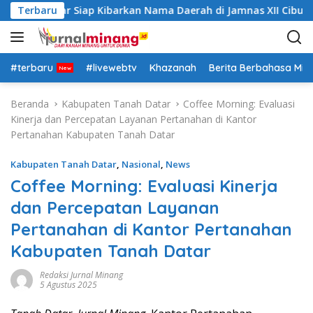
L
Tanah Datar Siap Kibarkan Nama Daerah di Jamnas XII Cibubur
Terbaru
a
n
g
s
#terbaru
#livewebtv
Khazanah
Berita Berbahasa Mi
u
n
Beranda
Kabupaten Tanah Datar
Coffee Morning: Evaluasi
g
Kinerja dan Percepatan Layanan Pertanahan di Kantor
k
Pertanahan Kabupaten Tanah Datar
e
k
Kabupaten Tanah Datar
,
Nasional
,
News
o
Coffee Morning: Evaluasi Kinerja
n
dan Percepatan Layanan
t
e
Pertanahan di Kantor Pertanahan
n
Kabupaten Tanah Datar
Redaksi Jurnal Minang
5 Agustus 2025