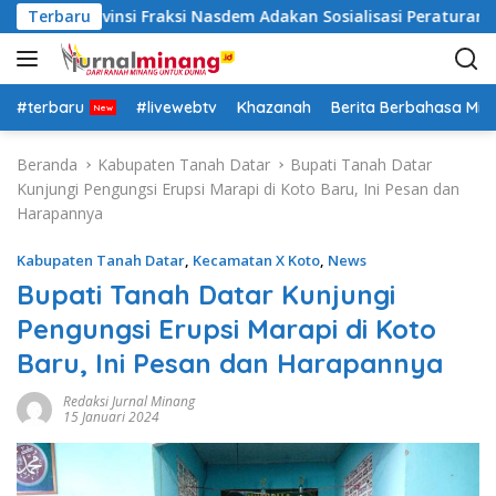
L
PRD Provinsi Fraksi Nasdem Adakan Sosialisasi Peraturan Ter
Terbaru
a
n
g
s
#terbaru
#livewebtv
Khazanah
Berita Berbahasa Mi
u
n
Beranda
Kabupaten Tanah Datar
Bupati Tanah Datar
g
Kunjungi Pengungsi Erupsi Marapi di Koto Baru, Ini Pesan dan
k
Harapannya
e
k
Kabupaten Tanah Datar
,
Kecamatan X Koto
,
News
o
Bupati Tanah Datar Kunjungi
n
Pengungsi Erupsi Marapi di Koto
t
e
Baru, Ini Pesan dan Harapannya
n
Redaksi Jurnal Minang
15 Januari 2024