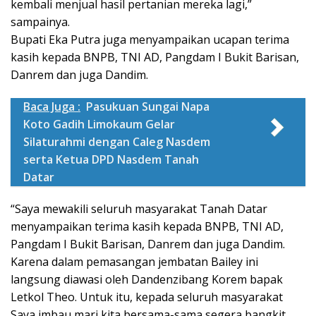
kembali menjual hasil pertanian mereka lagi,”
sampainya.
Bupati Eka Putra juga menyampaikan ucapan terima
kasih kepada BNPB, TNI AD, Pangdam I Bukit Barisan,
Danrem dan juga Dandim.
Baca Juga :
Pasukuan Sungai Napa
Koto Gadih Limokaum Gelar
Silaturahmi dengan Caleg Nasdem
serta Ketua DPD Nasdem Tanah
Datar
“Saya mewakili seluruh masyarakat Tanah Datar
menyampaikan terima kasih kepada BNPB, TNI AD,
Pangdam I Bukit Barisan, Danrem dan juga Dandim.
Karena dalam pemasangan jembatan Bailey ini
langsung diawasi oleh Dandenzibang Korem bapak
Letkol Theo. Untuk itu, kepada seluruh masyarakat
Saya imbau mari kita bersama-sama segera bangkit