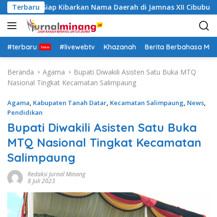
L
h Datar Siap Kibarkan Nama Daerah di Jamnas XII Cibubur
Terbaru
a
n
g
s
#terbaru
#livewebtv
Khazanah
Berita Berbahasa Mi
u
n
Beranda
Agama
Bupati Diwakili Asisten Satu Buka MTQ
g
Nasional Tingkat Kecamatan Salimpaung
k
e
Agama
,
Kabupaten Tanah Datar
,
Kecamatan Salimpaung
,
News
,
k
Pendidikan
o
Bupati Diwakili Asisten Satu Buka
n
MTQ Nasional Tingkat Kecamatan
t
e
Salimpaung
n
Redaksi Jurnal Minang
8 Juli 2023