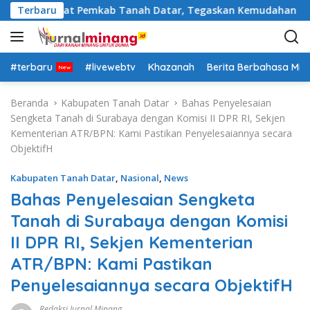
L
asi Pejabat Pemkab Tanah Datar, Tegaskan Kemudahan Izin Inv
Terbaru
a
n
g
s
#terbaru
#livewebtv
Khazanah
Berita Berbahasa Mi
u
n
Beranda
Kabupaten Tanah Datar
Bahas Penyelesaian
g
Sengketa Tanah di Surabaya dengan Komisi II DPR RI, Sekjen
k
Kementerian ATR/BPN: Kami Pastikan Penyelesaiannya secara
e
ObjektifH
k
o
Kabupaten Tanah Datar
,
Nasional
,
News
n
Bahas Penyelesaian Sengketa
t
Tanah di Surabaya dengan Komisi
e
n
II DPR RI, Sekjen Kementerian
ATR/BPN: Kami Pastikan
Penyelesaiannya secara ObjektifH
Redaksi Jurnal Minang