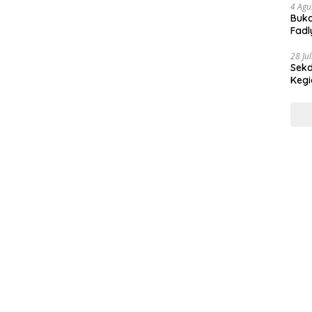
4 Agu
Buka
Fadl
Bang
28 Ju
Sekd
Keg