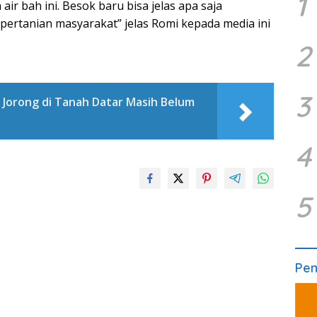
1
r bah ini. Besok baru bisa jelas apa saja
ertanian masyarakat” jelas Romi kepada media ini
2
3
 Jorong di Tanah Datar Masih Belum
4
5
Pe