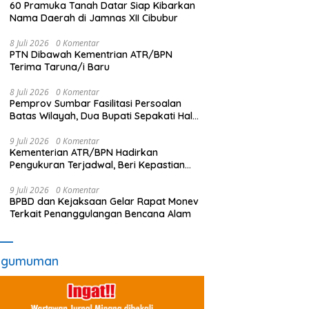
60 Pramuka Tanah Datar Siap Kibarkan
Nama Daerah di Jamnas XII Cibubur
8 Juli 2026
0 Komentar
PTN Dibawah Kementrian ATR/BPN
Terima Taruna/i Baru
8 Juli 2026
0 Komentar
Pemprov Sumbar Fasilitasi Persoalan
Batas Wilayah, Dua Bupati Sepakati Hal
Ini
9 Juli 2026
0 Komentar
Kementerian ATR/BPN Hadirkan
Pengukuran Terjadwal, Beri Kepastian
Waktu Layanan untuk Masyarakat
9 Juli 2026
0 Komentar
BPBD dan Kejaksaan Gelar Rapat Monev
Terkait Penanggulangan Bencana Alam
ngumuman