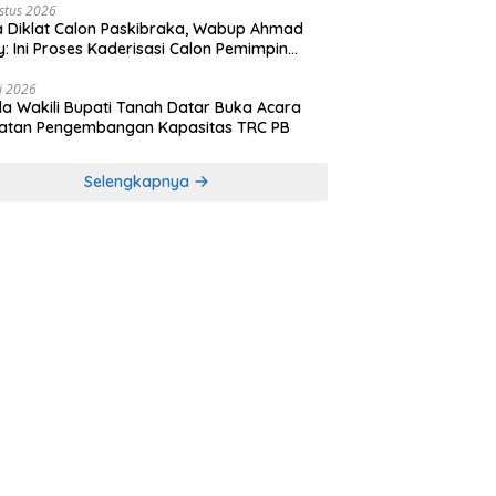
stus 2026
 Diklat Calon Paskibraka, Wabup Ahmad
y: Ini Proses Kaderisasi Calon Pemimpin
sa yang Berkarakter Pancasila
li 2026
a Wakili Bupati Tanah Datar Buka Acara
iatan Pengembangan Kapasitas TRC PB
Selengkapnya