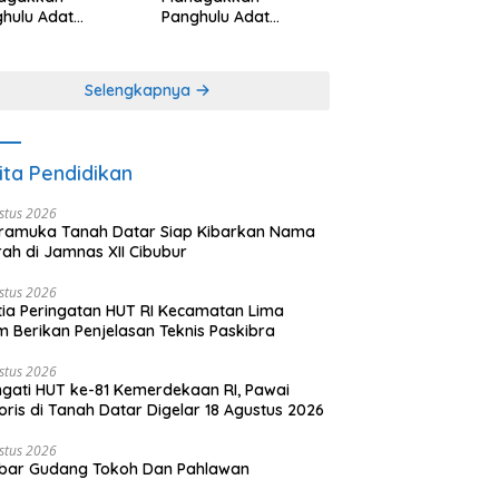
hulu Adat
Panghulu Adat
angkabau (bagian
Minangkabau (bagian
khir dari 3 tulisan)
(2 dari 3 tulisan)
Selengkapnya
ita Pendidikan
stus 2026
ramuka Tanah Datar Siap Kibarkan Nama
ah di Jamnas XII Cibubur
stus 2026
tia Peringatan HUT RI Kecamatan Lima
 Berikan Penjelasan Teknis Paskibra
stus 2026
ngati HUT ke-81 Kemerdekaan RI, Pawai
oris di Tanah Datar Digelar 18 Agustus 2026
stus 2026
bar Gudang Tokoh Dan Pahlawan