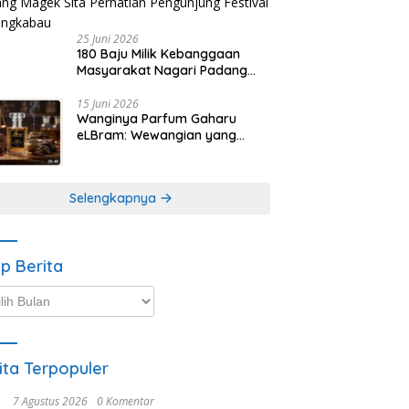
25 Juni 2026
180 Baju Milik Kebanggaan
Masyarakat Nagari Padang
Magek Sita Perhatian
Pengunjung Festival
15 Juni 2026
Wanginya Parfum Gaharu
Minangkabau
eLBram: Wewangian yang
Lahir dari Kesabaran Alam,
Ayo Dicoba!
Selengkapnya
ip Berita
p
ta
ita Terpopuler
7 Agustus 2026
0 Komentar