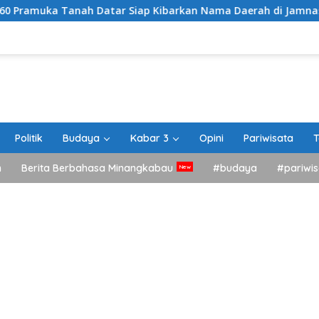
anah Datar Siap Kibarkan Nama Daerah di Jamnas XII Cibubur
Politik
Budaya
Kabar 3
Opini
Pariwisata
T
h
Berita Berbahasa Minangkabau
#budaya
#pariwis