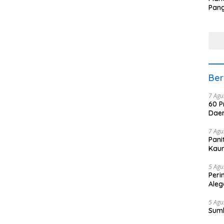
Pang
Min
tera
Ber
7 Agu
60 P
Daer
7 Agu
Pani
Kaum
5 Agu
Peri
Aleg
5 Agu
Sum