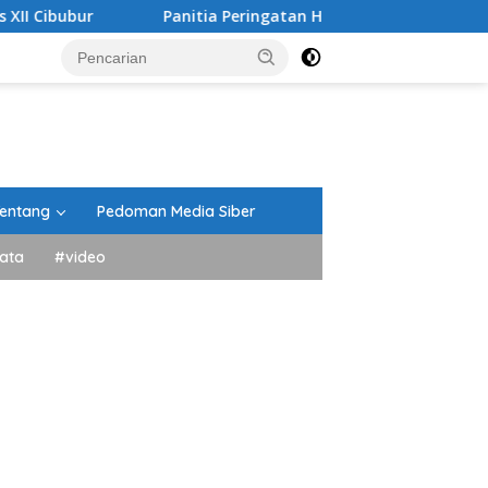
Panitia Peringatan HUT RI Kecamatan Lima Kaum Berik
entang
Pedoman Media Siber
ata
#video