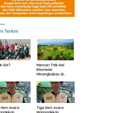
ni Terkini
K SIA?
Mencari Titik Nol
Kilometer
Minangkabau di
Nagari Pariangan,
Dimanakah Lokasi
nya?
 Item Acara
Tiga Item Acara
agakkan
Managakkan