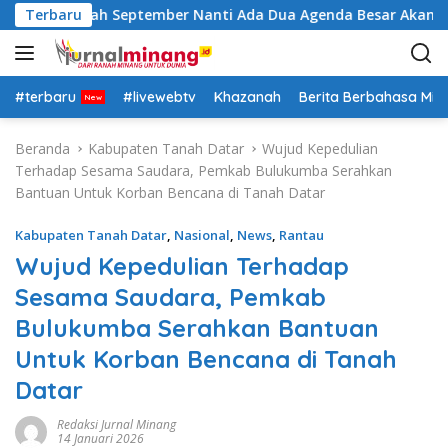
L
: Insya Allah September Nanti Ada Dua Agenda Besar Akan Kita
Terbaru
a
n
g
s
#terbaru
#livewebtv
Khazanah
Berita Berbahasa Mi
u
n
Beranda
Kabupaten Tanah Datar
Wujud Kepedulian
g
Terhadap Sesama Saudara, Pemkab Bulukumba Serahkan
k
Bantuan Untuk Korban Bencana di Tanah Datar
e
k
Kabupaten Tanah Datar
,
Nasional
,
News
,
Rantau
o
Wujud Kepedulian Terhadap
n
Sesama Saudara, Pemkab
t
e
Bulukumba Serahkan Bantuan
n
Untuk Korban Bencana di Tanah
Datar
Redaksi Jurnal Minang
14 Januari 2026