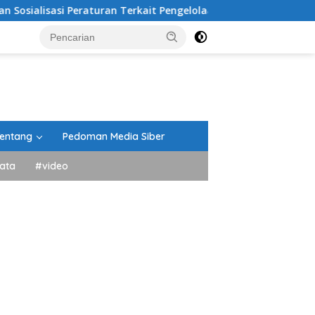
raturan Terkait Pengelolaan Sampah
Bupati Eka Putra 
entang
Pedoman Media Siber
ata
#video