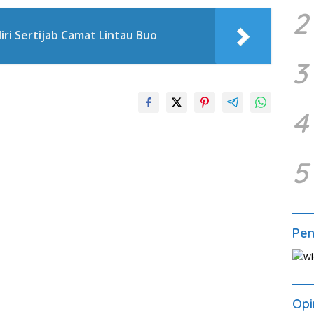
2
ri Sertijab Camat Lintau Buo
3
4
5
Pe
Opi