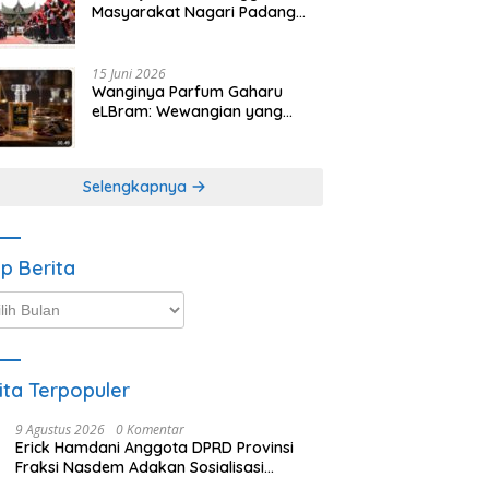
Masyarakat Nagari Padang
Magek Sita Perhatian
Pengunjung Festival
Minangkabau
15 Juni 2026
Wanginya Parfum Gaharu
eLBram: Wewangian yang
Lahir dari Kesabaran Alam,
Ayo Dicoba!
Selengkapnya
ip Berita
p
ta
ita Terpopuler
9 Agustus 2026
0 Komentar
Erick Hamdani Anggota DPRD Provinsi
Fraksi Nasdem Adakan Sosialisasi
Peraturan Terkait Pengelolaan Sampah