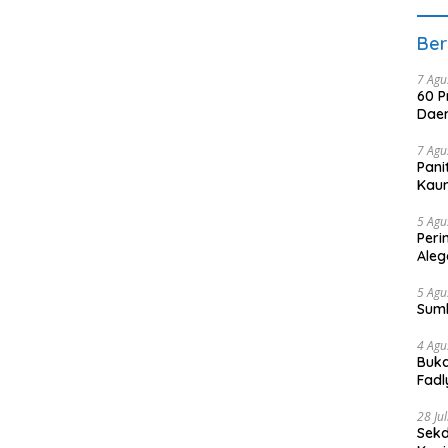
Ber
7 Agu
60 P
Daer
7 Agu
Pani
Kaum
5 Agu
Peri
Aleg
5 Agu
Sum
4 Agu
Buka
Fadl
Bang
28 Ju
Sekd