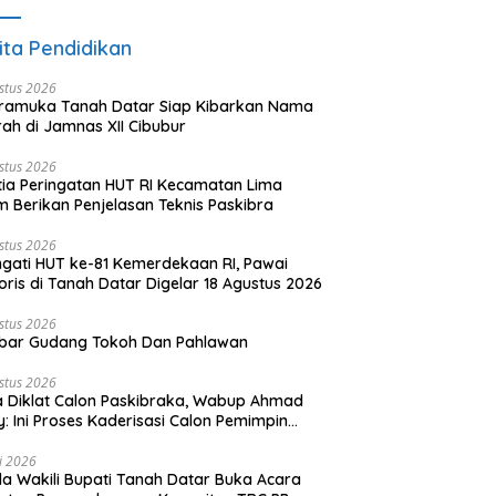
ita Pendidikan
stus 2026
ramuka Tanah Datar Siap Kibarkan Nama
ah di Jamnas XII Cibubur
stus 2026
tia Peringatan HUT RI Kecamatan Lima
 Berikan Penjelasan Teknis Paskibra
stus 2026
ngati HUT ke-81 Kemerdekaan RI, Pawai
oris di Tanah Datar Digelar 18 Agustus 2026
stus 2026
bar Gudang Tokoh Dan Pahlawan
stus 2026
 Diklat Calon Paskibraka, Wabup Ahmad
y: Ini Proses Kaderisasi Calon Pemimpin
sa yang Berkarakter Pancasila
li 2026
a Wakili Bupati Tanah Datar Buka Acara