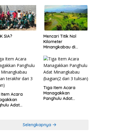
K SIA?
Mencari Titik Nol
Kilometer
Minangkabau di
Nagari Pariangan,
Dimanakah Lokasi
nya?
Tiga Item Acara
Managakkan
 Item Acara
Panghulu Adat
agakkan
Minangkabau (bagian
hulu Adat
(2 dari 3 tulisan)
angkabau (bagian
khir dari 3 tulisan)
Selengkapnya