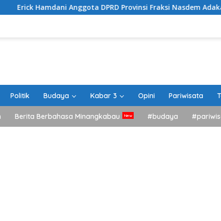
ni Anggota DPRD Provinsi Fraksi Nasdem Adakan Sosialisasi Pe
Politik
Budaya
Kabar 3
Opini
Pariwisata
T
h
Berita Berbahasa Minangkabau
#budaya
#pariwis