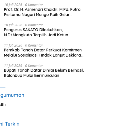
10 Juli 2026
0 Komentar
Prof. Dr. H. Asmendri Chaidir, M.Pd. Putra
Pertama Nagari Mungo Raih Gelar
Profesor
10 Juli 2026
0 Komentar
Pengurus SAKATO Dikukuhkan,
N.Dt.Mangkuto Terpilih Jadi Ketua
11 Juli 2026
0 Komentar
Pemkab Tanah Datar Perkuat Komitmen
Melalui Sosialisasi Tindak Lanjut Deklarasi
Penolakan LGBT
11 Juli 2026
0 Komentar
Bupati Tanah Datar Dinilai Belum Berhasil,
Balonbup Mulai Bermunculan
ngumuman
ni Terkini