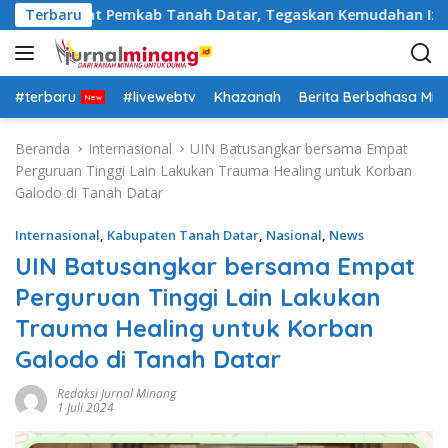
L
asi Pejabat Pemkab Tanah Datar, Tegaskan Kemudahan Izin Inv
Terbaru
a
n
g
s
#terbaru
#livewebtv
Khazanah
Berita Berbahasa Mi
u
n
Beranda
Internasional
UIN Batusangkar bersama Empat
g
Perguruan Tinggi Lain Lakukan Trauma Healing untuk Korban
k
Galodo di Tanah Datar
e
k
Internasional
,
Kabupaten Tanah Datar
,
Nasional
,
News
o
UIN Batusangkar bersama Empat
n
Perguruan Tinggi Lain Lakukan
t
e
Trauma Healing untuk Korban
n
Galodo di Tanah Datar
Redaksi Jurnal Minang
1 Juli 2024