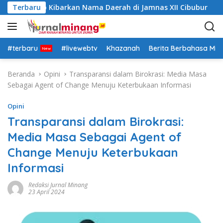
L
tar Siap Kibarkan Nama Daerah di Jamnas XII Cibubur
Terbaru
a
n
g
s
#terbaru
#livewebtv
Khazanah
Berita Berbahasa Mi
u
n
Beranda
Opini
Transparansi dalam Birokrasi: Media Masa
g
Sebagai Agent of Change Menuju Keterbukaan Informasi
k
e
Opini
k
Transparansi dalam Birokrasi:
o
Media Masa Sebagai Agent of
n
t
Change Menuju Keterbukaan
e
Informasi
n
Redaksi Jurnal Minang
23 April 2024