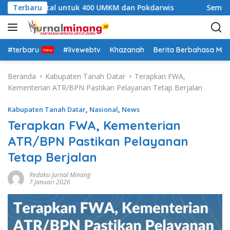
L
han Digital untuk 400 UMKM dan Pokdarwis
Terbaru
Semarak HU
a
n
g
s
#terbaru
#livewebtv
Khazanah
Berita Berbahasa Mi
u
n
Beranda
Kabupaten Tanah Datar
Terapkan FWA,
g
Kementerian ATR/BPN Pastikan Pelayanan Tetap Berjalan
k
e
Kabupaten Tanah Datar
,
Nasional
,
News
k
Terapkan FWA, Kementerian
o
ATR/BPN Pastikan Pelayanan
n
t
Tetap Berjalan
e
n
Redaksi Jurnal Minang
7 Januari 2026