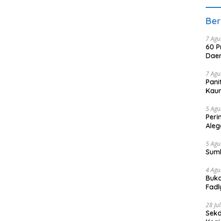
Ber
7 Agu
60 P
Daer
7 Agu
Pani
Kaum
5 Agu
Peri
Aleg
5 Agu
Sum
4 Agu
Buka
Fadl
Bang
28 Ju
Sekd