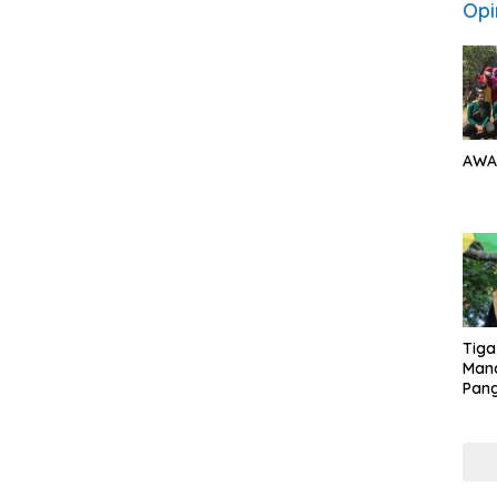
Opi
AWA
Tiga
Man
Pang
Min
tera