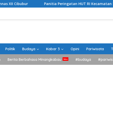
Panitia Peringatan HUT RI Kecamatan Lima Kaum Berik
Politik
Budaya
Kabar 3
Opini
Pariwisata
T
h
Berita Berbahasa Minangkabau
#budaya
#pariwis