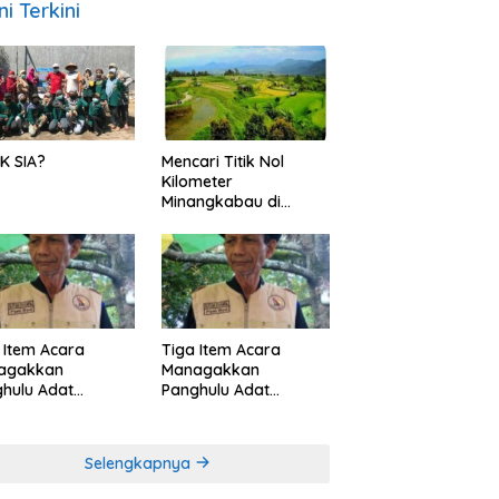
ni Terkini
K SIA?
Mencari Titik Nol
Kilometer
Minangkabau di
Nagari Pariangan,
Dimanakah Lokasi
nya?
 Item Acara
Tiga Item Acara
agakkan
Managakkan
hulu Adat
Panghulu Adat
angkabau (bagian
Minangkabau (bagian
khir dari 3 tulisan)
(2 dari 3 tulisan)
Selengkapnya