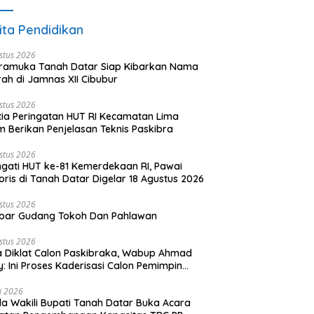
ita Pendidikan
stus 2026
ramuka Tanah Datar Siap Kibarkan Nama
ah di Jamnas XII Cibubur
stus 2026
tia Peringatan HUT RI Kecamatan Lima
 Berikan Penjelasan Teknis Paskibra
stus 2026
ngati HUT ke-81 Kemerdekaan RI, Pawai
oris di Tanah Datar Digelar 18 Agustus 2026
stus 2026
bar Gudang Tokoh Dan Pahlawan
stus 2026
 Diklat Calon Paskibraka, Wabup Ahmad
y: Ini Proses Kaderisasi Calon Pemimpin
sa yang Berkarakter Pancasila
li 2026
a Wakili Bupati Tanah Datar Buka Acara