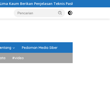
an Penjelasan Teknis Paskibra
Bupati Eka Putra: Insy
entang
Pedoman Media Siber
ata
#video