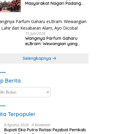
Masyarakat Nagari Padang
Magek Sita Perhatian
Pengunjung Festival
Minangkabau
15 Juni 2026
Wanginya Parfum Gaharu
eLBram: Wewangian yang
Lahir dari Kesabaran Alam,
Ayo Dicoba!
Selengkapnya
ip Berita
p
ta
ita Terpopuler
8 Agustus 2026
0 Komentar
Bupati Eka Putra Rotasi Pejabat Pemkab