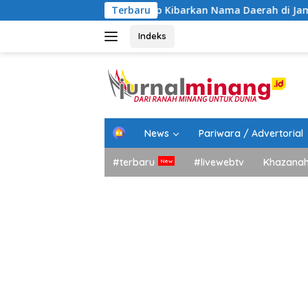
Langsung
Tanah Datar Siap Kibarkan Nama Daerah di Jamnas XII Cibubur
Terbaru
ke
konten
Indeks
H
News
Pariwara / Advertorial
o
m
#terbaru
#livewebtv
Khazana
e