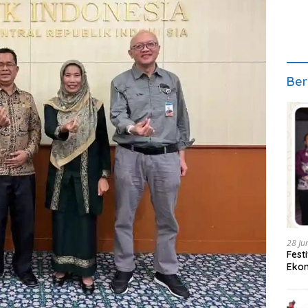
Ber
28 Ju
Fest
Ekon