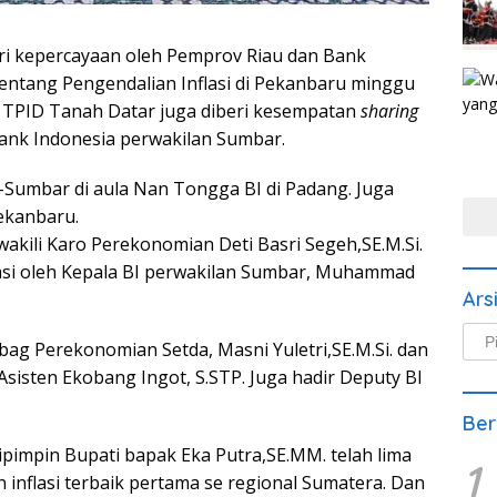
ri kepercayaan oleh Pemprov Riau dan Bank
entang Pengendalian Inflasi di Pekanbaru minggu
4 TPID Tanah Datar juga diberi kesempatan
sharing
nk Indonesia perwakilan Sumbar.
-Sumbar di aula Nan Tongga BI di Padang. Juga
ekanbaru.
akili Karo Perekonomian Deti Basri Segeh,SE.M.Si.
asi oleh Kepala BI perwakilan Sumbar, Muhammad
Ars
Arsi
ag Perekonomian Setda, Masni Yuletri,SE.M.Si. dan
Beri
sisten Ekobang Ingot, S.STP. Juga hadir Deputy BI
Ber
impin Bupati bapak Eka Putra,SE.MM. telah lima
1
n inflasi terbaik pertama se regional Sumatera. Dan