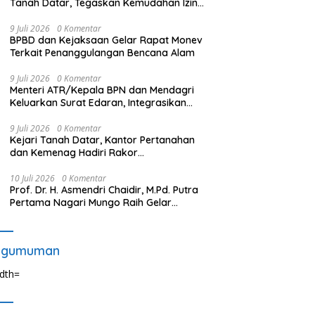
Tanah Datar, Tegaskan Kemudahan Izin
Investor
9 Juli 2026
0 Komentar
BPBD dan Kejaksaan Gelar Rapat Monev
Terkait Penanggulangan Bencana Alam
9 Juli 2026
0 Komentar
Menteri ATR/Kepala BPN dan Mendagri
Keluarkan Surat Edaran, Integrasikan
LP2B ke dalam RTRW dan RDTR
9 Juli 2026
0 Komentar
Kejari Tanah Datar, Kantor Pertanahan
dan Kemenag Hadiri Rakor
Pensertifikatan Tanah
10 Juli 2026
0 Komentar
Prof. Dr. H. Asmendri Chaidir, M.Pd. Putra
Pertama Nagari Mungo Raih Gelar
Profesor
ngumuman