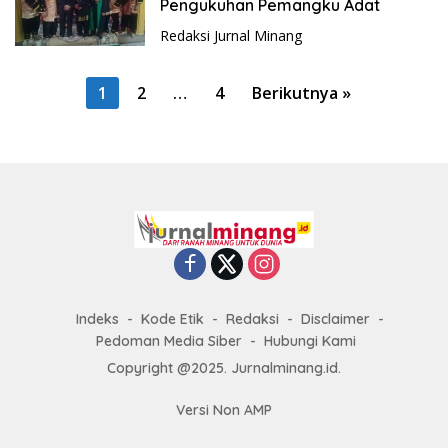
Pengukuhan Pemangku Adat
Redaksi Jurnal Minang
P
1
2
…
4
Berikutnya »
a
g
i
n
a
s
i
p
Indeks
Kode Etik
Redaksi
Disclaimer
o
Pedoman Media Siber
Hubungi Kami
s
Copyright @2025. Jurnalminang.id.
Versi Non AMP