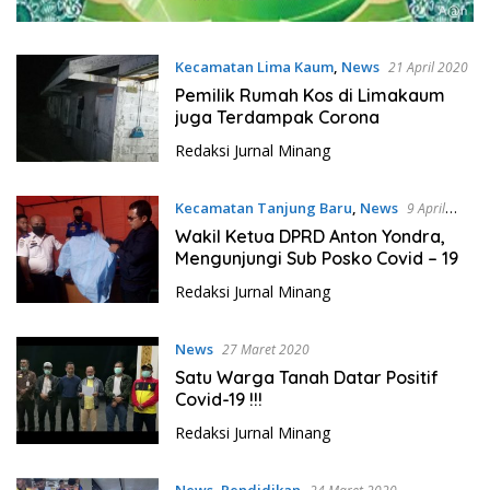
Kecamatan Lima Kaum
,
News
21 April 2020
Pemilik Rumah Kos di Limakaum
juga Terdampak Corona
Redaksi Jurnal Minang
Kecamatan Tanjung Baru
,
News
9 April
2020
Wakil Ketua DPRD Anton Yondra,
Mengunjungi Sub Posko Covid – 19
Redaksi Jurnal Minang
News
27 Maret 2020
Satu Warga Tanah Datar Positif
Covid-19 !!!
Redaksi Jurnal Minang
News
,
Pendidikan