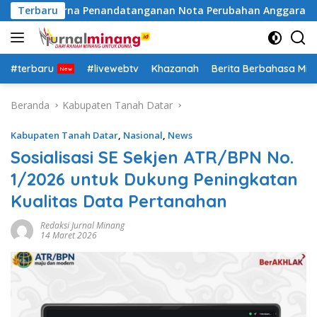
Langsung
ripurna Penandatanganan Nota Perubahan Anggaran
Terbaru
P
ke
konten
#terbaru
#livewebtv
Khazanah
Berita Berbahasa Mi
Beranda
Kabupaten Tanah Datar
Kabupaten Tanah Datar
,
Nasional
,
News
Sosialisasi SE Sekjen ATR/BPN No.
1/2026 untuk Dukung Peningkatan
Kualitas Data Pertanahan
Redaksi Jurnal Minang
14 Maret 2026