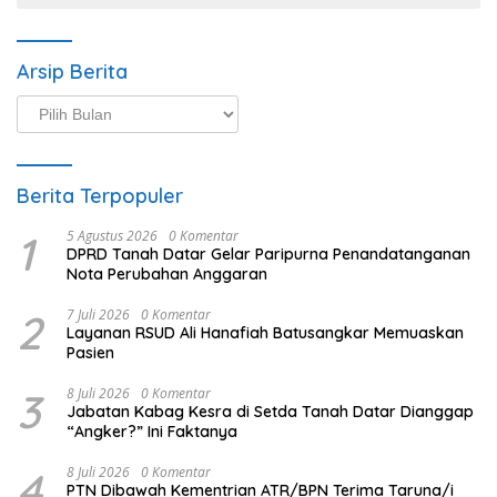
Arsip Berita
Arsip
Berita
Berita Terpopuler
1
5 Agustus 2026
0 Komentar
DPRD Tanah Datar Gelar Paripurna Penandatanganan
Nota Perubahan Anggaran
2
7 Juli 2026
0 Komentar
Layanan RSUD Ali Hanafiah Batusangkar Memuaskan
Pasien
3
8 Juli 2026
0 Komentar
Jabatan Kabag Kesra di Setda Tanah Datar Dianggap
“Angker?” Ini Faktanya
4
8 Juli 2026
0 Komentar
PTN Dibawah Kementrian ATR/BPN Terima Taruna/i