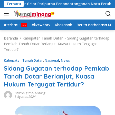
L
nah Datar Gelar Paripurna Penandatanganan Nota Perubahan
Terbaru
a
n
g
s
#terbaru
#livewebtv
Khazanah
Berita Berbahasa Mi
u
n
Beranda
Kabupaten Tanah Datar
Sidang Gugatan terhadap
g
Pemkab Tanah Datar Berlanjut, Kuasa Hukum Tergugat
k
Tertidur?
e
k
Kabupaten Tanah Datar
,
Nasional
,
News
o
Sidang Gugatan terhadap Pemkab
n
Tanah Datar Berlanjut, Kuasa
t
e
Hukum Tergugat Tertidur?
n
Redaksi Jurnal Minang
8 Agustus 2024