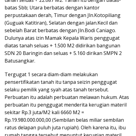
tanah seluas + 22.087 M2. Tanah itu dengan batas-
batas Sbb; Utara berbatas dengan kantor
perpustakaan derah, Timur dengan Jln.Kotopiliang
(Guguak Katitiran), Selatan dengan jalan.Kecil dan
sebelah Barat berbatas dengan Jln.Bodi Caniago.
Dulunya atas izin Mamak Kepala Waris penggugat
diatas tanah seluas + 1.500 M2 didirikan bangunan
SDN 20 Baringin dan seluas + 5.160 dirikan SMPN 2
Batusangkar.
Tergugat 1 secara diam-diam melakukan
pensertifikatan tanah itu tanpa seizin penggugat
selaku pemilik yang syah atas tanah tersebut.
Perbuatan itu adalah perbuatan melawan hukum. Atas
perbuatan itu penggugat menderita kerugian materil
sekitar Rp.3 juta/M2 kali 6660 M2 =
Rp.19.980.000.000,00 (Sembilan belas miliar sembilan
ratus delapan puluh juta rupiah). Oleh karena itu, ibu
rumah tangga tersebut menuntut kerugian materil