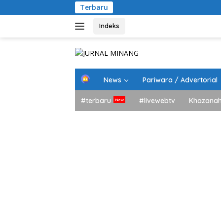
Langsung
Terbaru
ke
konten
Indeks
H
News
Pariwara / Advertorial
o
m
#terbaru
#livewebtv
Khazana
e