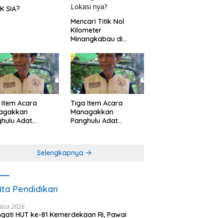
K SIA?
Mencari Titik Nol
Kilometer
Minangkabau di
Nagari Pariangan,
Dimanakah Lokasi
nya?
 Item Acara
Tiga Item Acara
agakkan
Managakkan
hulu Adat
Panghulu Adat
angkabau (bagian
Minangkabau (bagian
khir dari 3 tulisan)
(2 dari 3 tulisan)
Selengkapnya
ita Pendidikan
stus 2026
ngati HUT ke-81 Kemerdekaan RI, Pawai