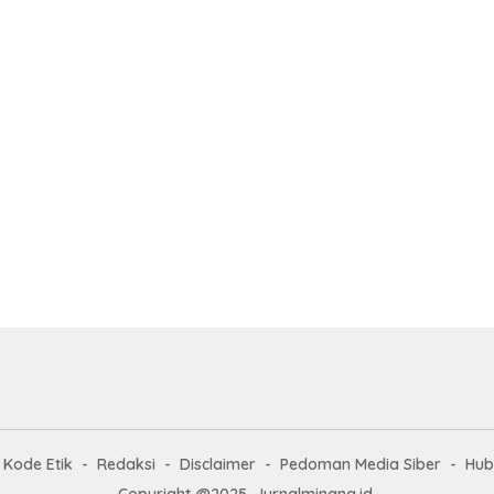
Kode Etik
Redaksi
Disclaimer
Pedoman Media Siber
Hub
Copyright @2025. Jurnalminang.id.