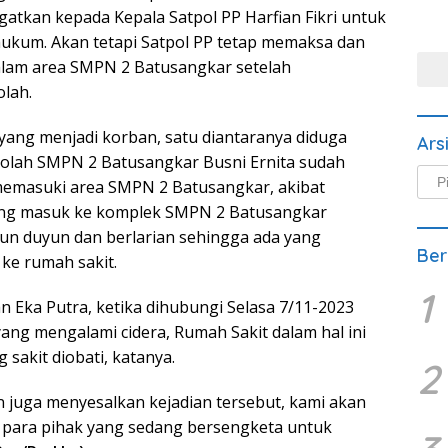
atkan kepada Kepala Satpol PP Harfian Fikri untuk
hukum. Akan tetapi Satpol PP tetap memaksa dan
lam area SMPN 2 Batusangkar setelah
lah.
 yang menjadi korban, satu diantaranya diduga
Ars
kolah SMPN 2 Batusangkar Busni Ernita sudah
Arsi
memasuki area SMPN 2 Batusangkar, akibat
Beri
ng masuk ke komplek SMPN 2 Batusangkar
un duyun dan berlarian sehingga ada yang
Ber
ke rumah sakit.
1
 Eka Putra, ketika dihubungi Selasa 7/11-2023
ng mengalami cidera, Rumah Sakit dalam hal ini
sakit diobati, katanya.
2
n juga menyesalkan kejadian tersebut, kami akan
 para pihak yang sedang bersengketa untuk