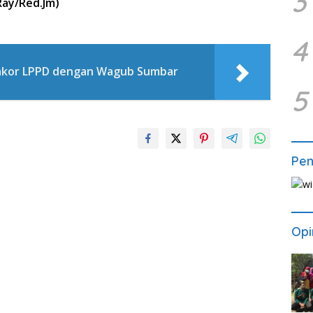
3
Ray/Red.Jm)
4
 Rakor LPPD dengan Wagub Sumbar
5
Pe
Opi