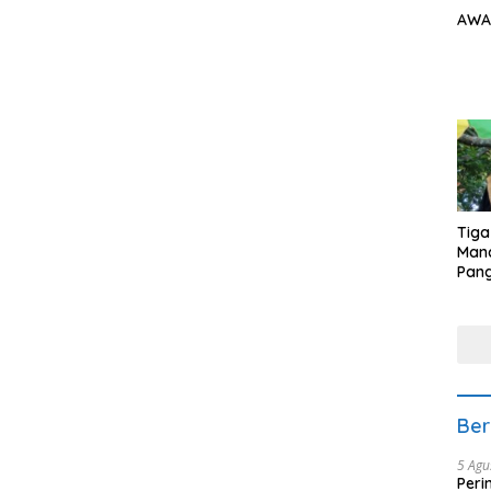
AWA
Tiga
Man
Pang
Min
tera
Ber
5 Agu
Peri