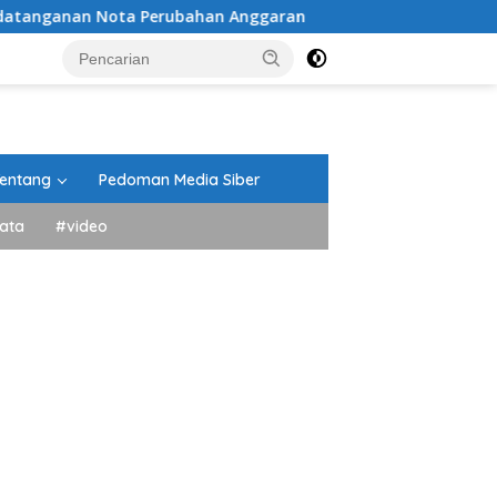
Nota Perubahan Anggaran
Peringati HUT ke-81 Kemerde
entang
Pedoman Media Siber
ata
#video