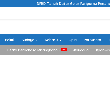
DPRD Tanah Datar Gelar Paripurna Penandatanganan 
Politik
Budaya
Kabar 3
Opini
Pariwisata
T
h
Berita Berbahasa Minangkabau
#budaya
#pariwis