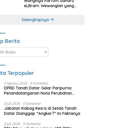
Wanginya Parfum Gaharu
eLBram: Wewangian yang
Lahir dari Kesabaran Alam,
Ayo Dicoba!
Selengkapnya
ip Berita
p
ta
ita Terpopuler
5 Agustus 2026
0 Komentar
DPRD Tanah Datar Gelar Paripurna
Penandatanganan Nota Perubahan
Anggaran
8 Juli 2026
0 Komentar
Jabatan Kabag Kesra di Setda Tanah
Datar Dianggap “Angker?” Ini Faktanya
8 Juli 2026
0 Komentar