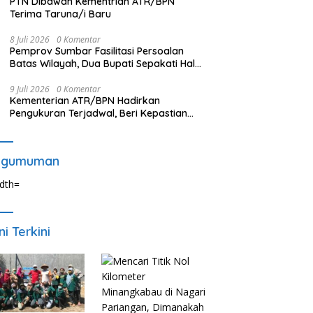
PTN Dibawah Kementrian ATR/BPN
Terima Taruna/i Baru
8 Juli 2026
0 Komentar
Pemprov Sumbar Fasilitasi Persoalan
Batas Wilayah, Dua Bupati Sepakati Hal
Ini
9 Juli 2026
0 Komentar
Kementerian ATR/BPN Hadirkan
Pengukuran Terjadwal, Beri Kepastian
Waktu Layanan untuk Masyarakat
ngumuman
ni Terkini