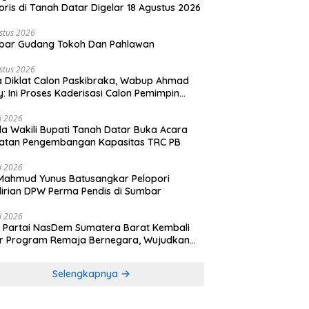
oris di Tanah Datar Digelar 18 Agustus 2026
stus 2026
bar Gudang Tokoh Dan Pahlawan
stus 2026
 Diklat Calon Paskibraka, Wabup Ahmad
y: Ini Proses Kaderisasi Calon Pemimpin
sa yang Berkarakter Pancasila
li 2026
a Wakili Bupati Tanah Datar Buka Acara
iatan Pengembangan Kapasitas TRC PB
li 2026
Mahmud Yunus Batusangkar Pelopori
irian DPW Perma Pendis di Sumbar
li 2026
Partai NasDem Sumatera Barat Kembali
r Program Remaja Bernegara, Wujudkan
rasi Muda Melek Politik dan Demokrasi
Selengkapnya