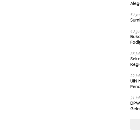
Aleg
5 Agu
Sum
4 Agu
Buka
Fadl
Bang
28 Ju
Sekd
Keg
22 Ju
UIN 
Pend
21 Ju
DPW 
Gela
Gene