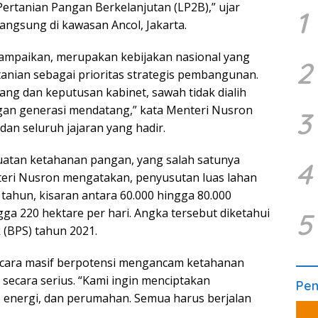
rtanian Pangan Berkelanjutan (LP2B),” ujar
1
angsung di kawasan Ancol, Jakarta.
ampaikan, merupakan kebijakan nasional yang
2
nian sebagai prioritas strategis pembangunan.
ng dan keputusan kabinet, sawah tidak dialih
ngan generasi mendatang,” kata Menteri Nusron
3
an seluruh jajaran yang hadir.
uatan ketahanan pangan, yang salah satunya
4
teri Nusron mengatakan, penyusutan luas lahan
 tahun, kisaran antara 60.000 hingga 80.000
gga 220 hektare per hari. Angka tersebut diketahui
5
 (BPS) tahun 2021.
ecara masif berpotensi mengancam ketahanan
 secara serius. “Kami ingin menciptakan
Pe
, energi, dan perumahan. Semua harus berjalan