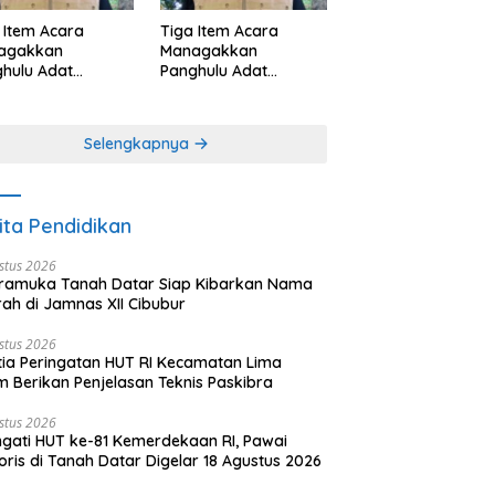
 Item Acara
Tiga Item Acara
agakkan
Managakkan
hulu Adat
Panghulu Adat
angkabau (bagian
Minangkabau (bagian
khir dari 3 tulisan)
(2 dari 3 tulisan)
Selengkapnya
ita Pendidikan
stus 2026
ramuka Tanah Datar Siap Kibarkan Nama
ah di Jamnas XII Cibubur
stus 2026
tia Peringatan HUT RI Kecamatan Lima
 Berikan Penjelasan Teknis Paskibra
stus 2026
ngati HUT ke-81 Kemerdekaan RI, Pawai
oris di Tanah Datar Digelar 18 Agustus 2026