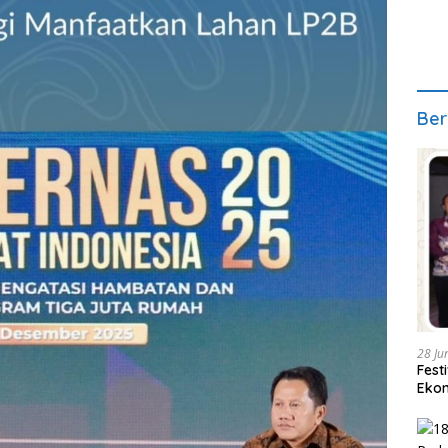
Ber
28 Ju
Fest
Ekon