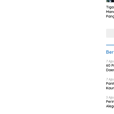
Tiga
Man
Pang
Min
tera
Ber
7 Agu
60 P
Daer
7 Agu
Pani
Kaum
5 Agu
Peri
Aleg