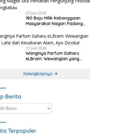
25 Juni 2026
180 Baju Milik Kebanggaan
Masyarakat Nagari Padang
Magek Sita Perhatian
Pengunjung Festival
Minangkabau
15 Juni 2026
Wanginya Parfum Gaharu
eLBram: Wewangian yang
Lahir dari Kesabaran Alam,
Ayo Dicoba!
Selengkapnya
ip Berita
p
ta
ita Terpopuler