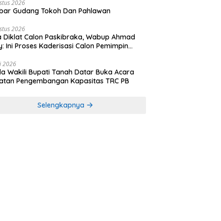
stus 2026
bar Gudang Tokoh Dan Pahlawan
stus 2026
 Diklat Calon Paskibraka, Wabup Ahmad
y: Ini Proses Kaderisasi Calon Pemimpin
sa yang Berkarakter Pancasila
li 2026
a Wakili Bupati Tanah Datar Buka Acara
iatan Pengembangan Kapasitas TRC PB
Selengkapnya