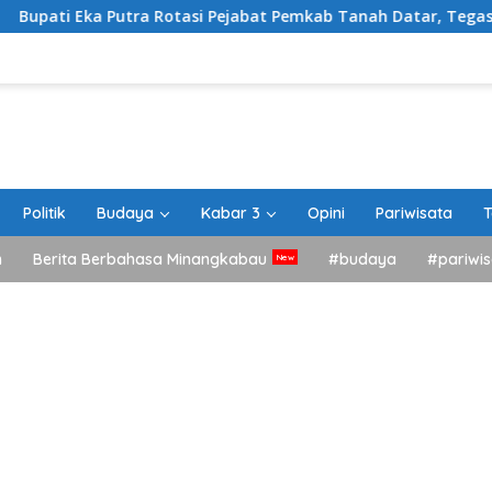
ra Rotasi Pejabat Pemkab Tanah Datar, Tegaskan Kemudahan Izi
Politik
Budaya
Kabar 3
Opini
Pariwisata
T
h
Berita Berbahasa Minangkabau
#budaya
#pariwis