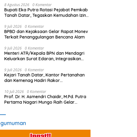
8 Agustus 2026
0 Komentar
Bupati Eka Putra Rotasi Pejabat Pemkab
Tanah Datar, Tegaskan Kemudahan Izin
Investor
9 Juli 2026
0 Komentar
BPBD dan Kejaksaan Gelar Rapat Monev
Terkait Penanggulangan Bencana Alam
9 Juli 2026
0 Komentar
Menteri ATR/Kepala BPN dan Mendagri
Keluarkan Surat Edaran, Integrasikan
LP2B ke dalam RTRW dan RDTR
9 Juli 2026
0 Komentar
Kejari Tanah Datar, Kantor Pertanahan
dan Kemenag Hadiri Rakor
Pensertifikatan Tanah
10 Juli 2026
0 Komentar
Prof. Dr. H. Asmendri Chaidir, M.Pd. Putra
Pertama Nagari Mungo Raih Gelar
Profesor
ngumuman