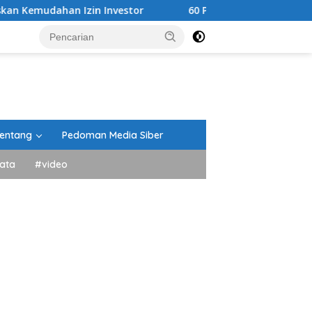
n Investor
60 Pramuka Tanah Datar Siap Kibarkan Nam
entang
Pedoman Media Siber
ata
#video