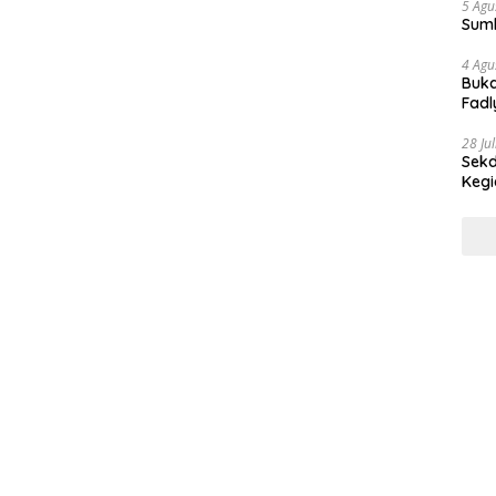
5 Agu
Sum
4 Agu
Buka
Fadl
Bang
28 Ju
Sekd
Keg