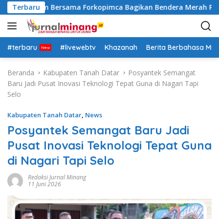
L
Lima Kaum Bersama Forkopimca Bagikan Bendera Merah Putih 
Terbaru
a
n
g
s
#terbaru
#livewebtv
Khazanah
Berita Berbahasa Mi
u
n
Beranda
Kabupaten Tanah Datar
Posyantek Semangat
g
Baru Jadi Pusat Inovasi Teknologi Tepat Guna di Nagari Tapi
k
Selo
e
k
Kabupaten Tanah Datar
,
News
o
Posyantek Semangat Baru Jadi
n
Pusat Inovasi Teknologi Tepat Guna
t
e
di Nagari Tapi Selo
n
Redaksi Jurnal Minang
11 Juni 2026