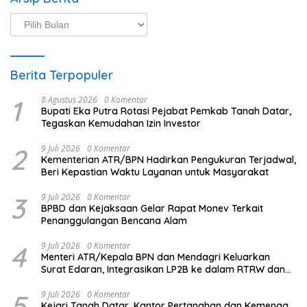
Arsip
Berita
Berita Terpopuler
1
8 Agustus 2026
0 Komentar
Bupati Eka Putra Rotasi Pejabat Pemkab Tanah Datar,
Tegaskan Kemudahan Izin Investor
2
9 Juli 2026
0 Komentar
Kementerian ATR/BPN Hadirkan Pengukuran Terjadwal,
Beri Kepastian Waktu Layanan untuk Masyarakat
3
9 Juli 2026
0 Komentar
BPBD dan Kejaksaan Gelar Rapat Monev Terkait
Penanggulangan Bencana Alam
4
9 Juli 2026
0 Komentar
Menteri ATR/Kepala BPN dan Mendagri Keluarkan
Surat Edaran, Integrasikan LP2B ke dalam RTRW dan
RDTR
5
9 Juli 2026
0 Komentar
Kejari Tanah Datar, Kantor Pertanahan dan Kemenag