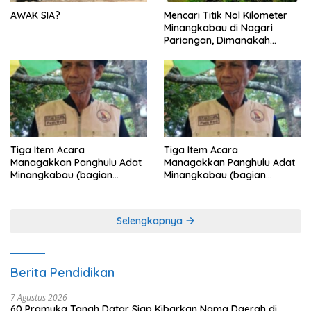
AWAK SIA?
Mencari Titik Nol Kilometer
Minangkabau di Nagari
Pariangan, Dimanakah
Lokasi nya?
Tiga Item Acara
Tiga Item Acara
Managakkan Panghulu Adat
Managakkan Panghulu Adat
Minangkabau (bagian
Minangkabau (bagian
terakhir dari 3 tulisan)
(2 dari 3 tulisan)
Selengkapnya
Berita Pendidikan
7 Agustus 2026
60 Pramuka Tanah Datar Siap Kibarkan Nama Daerah di