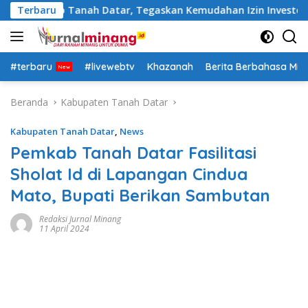
Langsung
mkab Tanah Datar, Tegaskan Kemudahan Izin Investor
Terbaru
6
ke
konten
#terbaru
#livewebtv
Khazanah
Berita Berbahasa Mi
Beranda
Kabupaten Tanah Datar
Kabupaten Tanah Datar
,
News
Pemkab Tanah Datar Fasilitasi
Sholat Id di Lapangan Cindua
Mato, Bupati Berikan Sambutan
Redaksi Jurnal Minang
11 April 2024