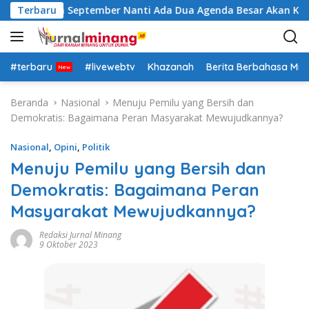
L
Insya Allah September Nanti Ada Dua Agenda Besar Akan Kita L
Terbaru
a
n
g
s
#terbaru
#livewebtv
Khazanah
Berita Berbahasa Mi
u
n
Beranda
Nasional
Menuju Pemilu yang Bersih dan
g
Demokratis: Bagaimana Peran Masyarakat Mewujudkannya?
k
e
Nasional
,
Opini
,
Politik
k
Menuju Pemilu yang Bersih dan
o
Demokratis: Bagaimana Peran
n
t
Masyarakat Mewujudkannya?
e
n
Redaksi Jurnal Minang
9 Oktober 2023