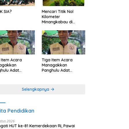
K SIA?
Mencari Titik Nol
Kilometer
Minangkabau di
Nagari Pariangan,
Dimanakah Lokasi
nya?
 Item Acara
Tiga Item Acara
agakkan
Managakkan
hulu Adat
Panghulu Adat
angkabau (bagian
Minangkabau (bagian
khir dari 3 tulisan)
(2 dari 3 tulisan)
Selengkapnya
ita Pendidikan
stus 2026
ngati HUT ke-81 Kemerdekaan RI, Pawai