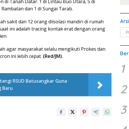
n di Tanah Datar. 1 di Lintau Buo Utara, 5 di
di Rambatan dan 1 di Sungai Tarab.
Ars
ah sakit dan 12 orang diisolasi mandiri di rumah
aat ini adalah tracing kontak erat dengan orang
Arsi
ien.
Beri
ah agar masyarakat selalu mengikuti Prokes dan
Ber
on ini lebih cepat.
(Red/JM).
1
atangi RSUD Batusangkar Guna
2
g Baru
3