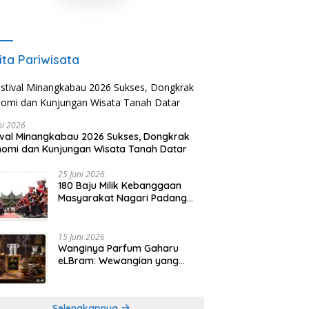
ita Pariwisata
ni 2026
ival Minangkabau 2026 Sukses, Dongkrak
omi dan Kunjungan Wisata Tanah Datar
25 Juni 2026
180 Baju Milik Kebanggaan
Masyarakat Nagari Padang
Magek Sita Perhatian
Pengunjung Festival
Minangkabau
15 Juni 2026
Wanginya Parfum Gaharu
eLBram: Wewangian yang
Lahir dari Kesabaran Alam,
Ayo Dicoba!
Selengkapnya