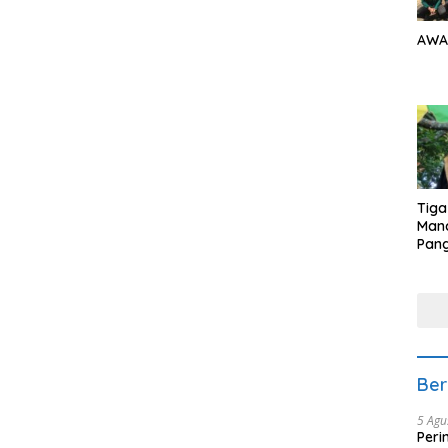
AWA
Tiga
Man
Pang
Min
tera
Ber
5 Agu
Peri