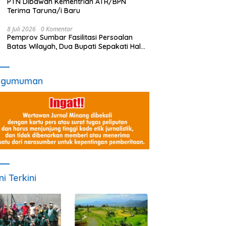
PTN Dibawah Kementrian ATR/BPN
Terima Taruna/i Baru
8 Juli 2026
0 Komentar
Pemprov Sumbar Fasilitasi Persoalan
Batas Wilayah, Dua Bupati Sepakati Hal
Ini
ngumuman
ni Terkini