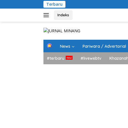
Langsung
Terbaru
ke
konten
Indeks
H
News
Pariwara / Advertorial
o
m
#terbaru
#livewebtv
Khazana
e