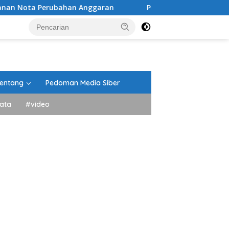
erubahan Anggaran
Peringati HUT ke-81 Kemerdekaan RI
entang
Pedoman Media Siber
ata
#video