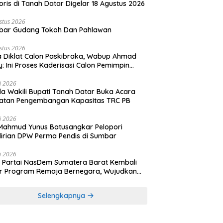
oris di Tanah Datar Digelar 18 Agustus 2026
stus 2026
bar Gudang Tokoh Dan Pahlawan
stus 2026
 Diklat Calon Paskibraka, Wabup Ahmad
y: Ini Proses Kaderisasi Calon Pemimpin
sa yang Berkarakter Pancasila
li 2026
a Wakili Bupati Tanah Datar Buka Acara
iatan Pengembangan Kapasitas TRC PB
li 2026
Mahmud Yunus Batusangkar Pelopori
irian DPW Perma Pendis di Sumbar
li 2026
Partai NasDem Sumatera Barat Kembali
r Program Remaja Bernegara, Wujudkan
rasi Muda Melek Politik dan Demokrasi
Selengkapnya