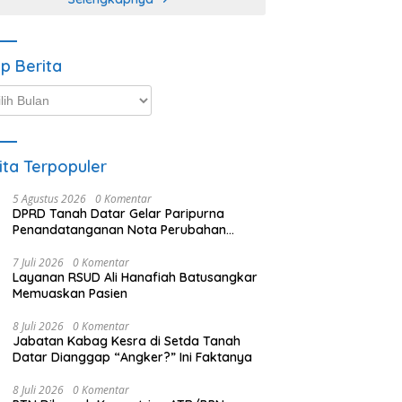
ip Berita
p
ta
ita Terpopuler
5 Agustus 2026
0 Komentar
DPRD Tanah Datar Gelar Paripurna
Penandatanganan Nota Perubahan
Anggaran
7 Juli 2026
0 Komentar
Layanan RSUD Ali Hanafiah Batusangkar
Memuaskan Pasien
8 Juli 2026
0 Komentar
Jabatan Kabag Kesra di Setda Tanah
Datar Dianggap “Angker?” Ini Faktanya
8 Juli 2026
0 Komentar