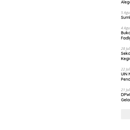
Aleg
5 Agu
Sum
4 Agu
Buka
Fadl
Bang
28 Ju
Sekd
Keg
22 Ju
UIN 
Pend
21 Ju
DPW 
Gela
Gene