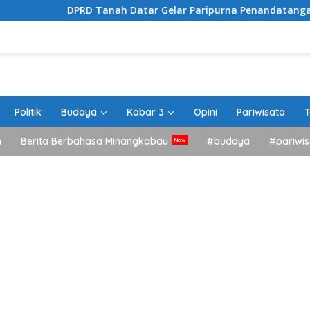
DPRD Tanah Datar Gelar Paripurna Penandatanganan Nota P
Politik
Budaya
Kabar 3
Opini
Pariwisata
T
h
Berita Berbahasa Minangkabau
#budaya
#pariwis