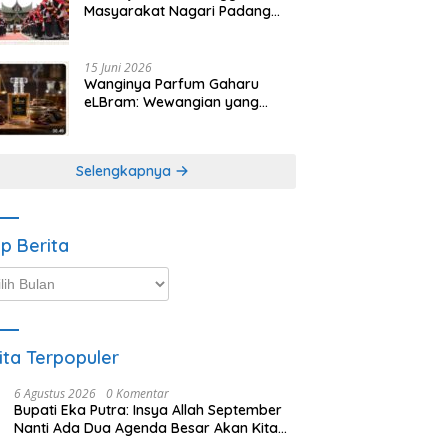
Masyarakat Nagari Padang
Magek Sita Perhatian
Pengunjung Festival
Minangkabau
15 Juni 2026
Wanginya Parfum Gaharu
eLBram: Wewangian yang
Lahir dari Kesabaran Alam,
Ayo Dicoba!
Selengkapnya
ip Berita
p
ta
ita Terpopuler
6 Agustus 2026
0 Komentar
Bupati Eka Putra: Insya Allah September
Nanti Ada Dua Agenda Besar Akan Kita
Laksanakan