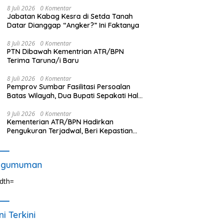
8 Juli 2026
0 Komentar
Jabatan Kabag Kesra di Setda Tanah
Datar Dianggap “Angker?” Ini Faktanya
8 Juli 2026
0 Komentar
PTN Dibawah Kementrian ATR/BPN
Terima Taruna/i Baru
8 Juli 2026
0 Komentar
Pemprov Sumbar Fasilitasi Persoalan
Batas Wilayah, Dua Bupati Sepakati Hal
Ini
9 Juli 2026
0 Komentar
Kementerian ATR/BPN Hadirkan
Pengukuran Terjadwal, Beri Kepastian
Waktu Layanan untuk Masyarakat
ngumuman
ni Terkini