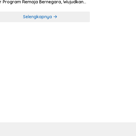
r Program Remaja Bernegara, Wujudkan
rasi Muda Melek Politik dan Demokrasi
Selengkapnya