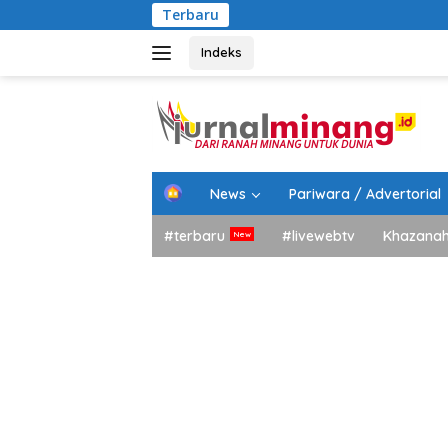
Langsung
Terbaru
Bupat
ke
konten
Indeks
H
News
Pariwara / Advertorial
o
m
#terbaru
#livewebtv
Khazana
e