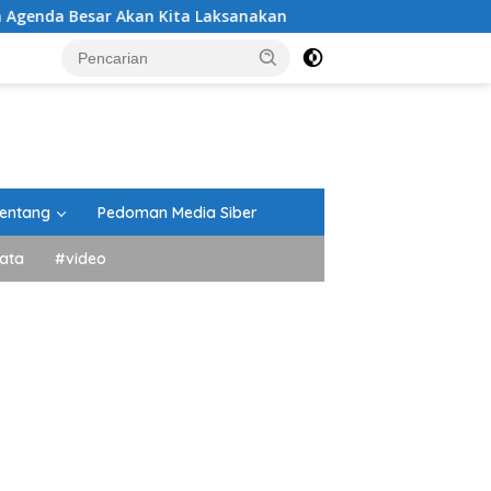
r Akan Kita Laksanakan
DPRD Tanah Datar Gelar Parip
entang
Pedoman Media Siber
ata
#video