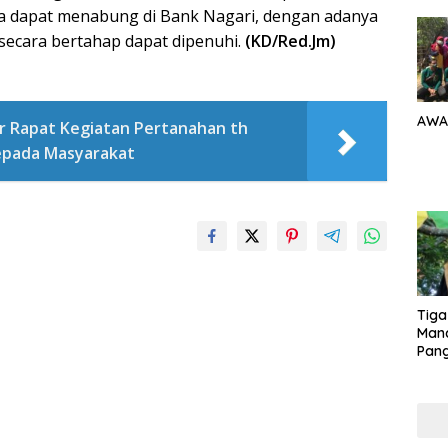
a dapat menabung di Bank Nagari, dengan adanya
 secara bertahap dapat dipenuhi.
(KD/Red.Jm)
AWA
r Rapat Kegiatan Pertanahan th
epada Masyarakat
Tiga
Man
Pang
Min
tera