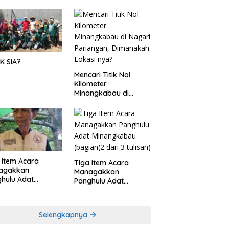
K SIA?
Mencari Titik Nol
Kilometer
Minangkabau di
Nagari Pariangan,
Dimanakah Lokasi
nya?
 Item Acara
Tiga Item Acara
agakkan
Managakkan
hulu Adat
Panghulu Adat
angkabau (bagian
Minangkabau (bagian
khir dari 3 tulisan)
(2 dari 3 tulisan)
Selengkapnya