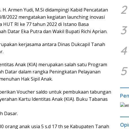
2
. H. Armen Yudi, M.Si didampingi Kabid Pencatatan
 23/8/2022 mengatakan kegiatan launching inovasi
 HUT RI ke 77 tahun 2022 di Istano Basa
3
h Datar Eka Putra dan Wakil Bupati Richi Aprian.
 merupakan kerjasama antara Dinas Dukcapil Tanah
4
r.
dentitas Anak (KIA) merupakan salah satu Program
5
ah Datar dalam rangka Peningkatan Pelayanan
menuhan Hak Sipil Anak.
mberikan Voucher saldo untuk pembukaan tabungan
Pe
erahan Kartu Identitas Anak (KIA). Buku Tabanas
h Dasar.
Opi
600 orang anak usia 5 s.d 17 th se Kabupaten Tanah