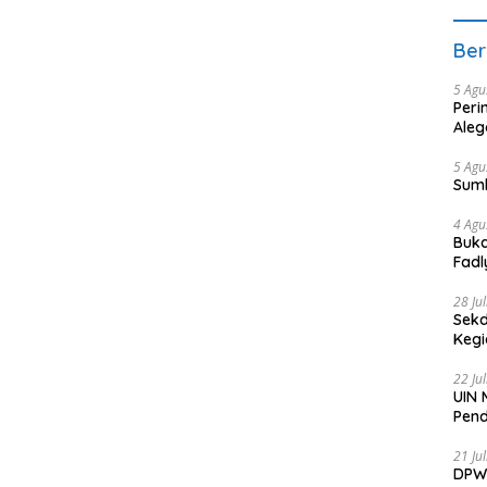
Ber
5 Agu
Peri
Aleg
5 Agu
Sum
4 Agu
Buka
Fadl
Bang
28 Ju
Sekd
Keg
22 Ju
UIN 
Pend
21 Ju
DPW 