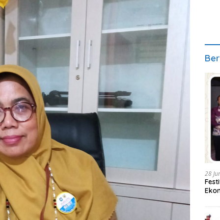
Ber
28 Ju
Fest
Ekon