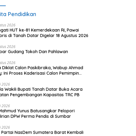
ita Pendidikan
stus 2026
ngati HUT ke-81 Kemerdekaan RI, Pawai
oris di Tanah Datar Digelar 18 Agustus 2026
stus 2026
bar Gudang Tokoh Dan Pahlawan
stus 2026
 Diklat Calon Paskibraka, Wabup Ahmad
y: Ini Proses Kaderisasi Calon Pemimpin
sa yang Berkarakter Pancasila
li 2026
a Wakili Bupati Tanah Datar Buka Acara
iatan Pengembangan Kapasitas TRC PB
li 2026
Mahmud Yunus Batusangkar Pelopori
irian DPW Perma Pendis di Sumbar
li 2026
Partai NasDem Sumatera Barat Kembali