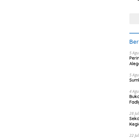
Min
tera
Ber
5 Agu
Peri
Aleg
5 Agu
Sum
4 Agu
Buka
Fadl
Bang
28 Ju
Sekd
Keg
22 Ju