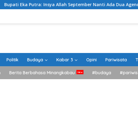
ra: Insya Allah September Nanti Ada Dua Agenda Besar Akan Ki
Politik
Budaya
Kabar 3
Opini
Pariwisata
T
h
Berita Berbahasa Minangkabau
#budaya
#pariwis