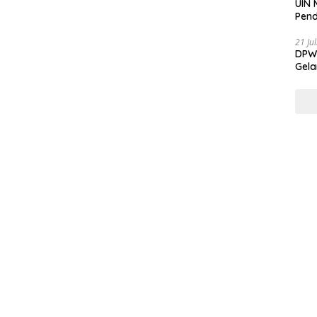
UIN 
Pend
21 Ju
DPW 
Gela
Gene