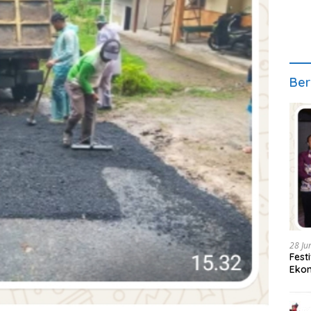
Ber
28 Ju
Fest
Ekon