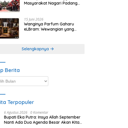
Masyarakat Nagari Padang
Magek Sita Perhatian
Pengunjung Festival
Minangkabau
15 Juni 2026
Wanginya Parfum Gaharu
eLBram: Wewangian yang
Lahir dari Kesabaran Alam,
Ayo Dicoba!
Selengkapnya
ip Berita
p
ta
ita Terpopuler
6 Agustus 2026
0 Komentar
Bupati Eka Putra: Insya Allah September
Nanti Ada Dua Agenda Besar Akan Kita
Laksanakan