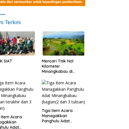
ni Terkini
K SIA?
Mencari Titik Nol
Kilometer
Minangkabau di
Nagari Pariangan,
Dimanakah Lokasi
nya?
Tiga Item Acara
Managakkan
 Item Acara
Panghulu Adat
agakkan
Minangkabau (bagian
hulu Adat