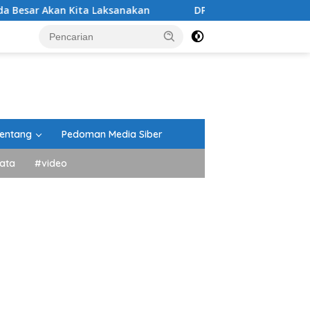
ta Laksanakan
DPRD Tanah Datar Gelar Paripurna Pen
entang
Pedoman Media Siber
ata
#video