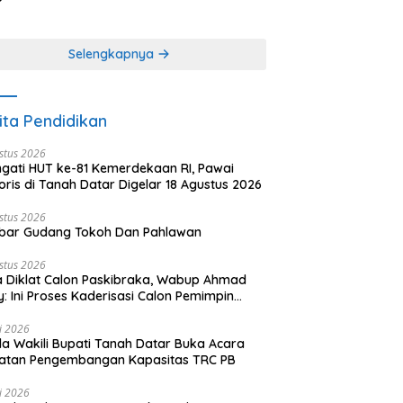
(2 dari 3 tulisan)
angkabau (bagian
khir dari 3 tulisan)
Selengkapnya
ita Pendidikan
stus 2026
ngati HUT ke-81 Kemerdekaan RI, Pawai
oris di Tanah Datar Digelar 18 Agustus 2026
stus 2026
bar Gudang Tokoh Dan Pahlawan
stus 2026
 Diklat Calon Paskibraka, Wabup Ahmad
y: Ini Proses Kaderisasi Calon Pemimpin
sa yang Berkarakter Pancasila
li 2026
a Wakili Bupati Tanah Datar Buka Acara
iatan Pengembangan Kapasitas TRC PB
li 2026