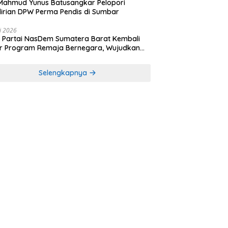
Mahmud Yunus Batusangkar Pelopori
irian DPW Perma Pendis di Sumbar
li 2026
Partai NasDem Sumatera Barat Kembali
r Program Remaja Bernegara, Wujudkan
rasi Muda Melek Politik dan Demokrasi
Selengkapnya