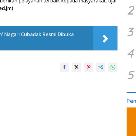
erikan pelayanan terbaik kepada masyarakat, ujar
2
ed.Jm)
3
m' Nagari Cubadak Resmi Dibuka
4
5
Pe