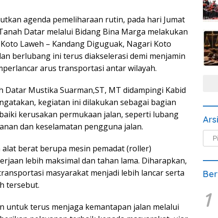
jutkan agenda pemeliharaan rutin, pada hari Jumat
Tanah Datar melalui Bidang Bina Marga melakukan
– Koto Laweh – Kandang Diguguak, Nagari Koto
an berlubang ini terus diakselerasi demi menjamin
erlancar arus transportasi antar wilayah.
 Datar Mustika Suarman,ST, MT didampingi Kabid
gatakan, kegiatan ini dilakukan sebagai bagian
aiki kerusakan permukaan jalan, seperti lubang
Ars
anan dan keselamatan pengguna jalan.
Arsi
Beri
lat berat berupa mesin pemadat (roller)
rjaan lebih maksimal dan tahan lama. Diharapkan,
ransportasi masyarakat menjadi lebih lancar serta
Ber
h tersebut.
1
 untuk terus menjaga kemantapan jalan melalui