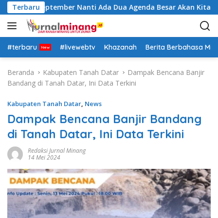
L
ya Allah September Nanti Ada Dua Agenda Besar Akan Kita Lak
Terbaru
a
n
g
s
#terbaru
#livewebtv
Khazanah
Berita Berbahasa Mi
u
n
Beranda
Kabupaten Tanah Datar
Dampak Bencana Banjir
g
Bandang di Tanah Datar, Ini Data Terkini
k
e
Kabupaten Tanah Datar
,
News
k
Dampak Bencana Banjir Bandang
o
di Tanah Datar, Ini Data Terkini
n
t
Redaksi Jurnal Minang
e
14 Mei 2024
n