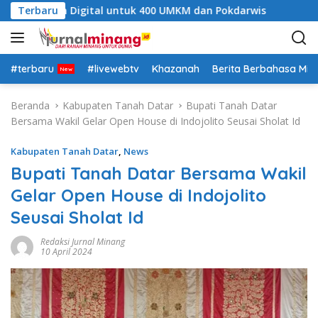
L
 Pelatihan Digital untuk 400 UMKM dan Pokdarwis
Terbaru
Sema
a
n
g
s
#terbaru
#livewebtv
Khazanah
Berita Berbahasa Mi
u
n
Beranda
Kabupaten Tanah Datar
Bupati Tanah Datar
g
Bersama Wakil Gelar Open House di Indojolito Seusai Sholat Id
k
e
Kabupaten Tanah Datar
,
News
k
Bupati Tanah Datar Bersama Wakil
o
Gelar Open House di Indojolito
n
t
Seusai Sholat Id
e
n
Redaksi Jurnal Minang
10 April 2024