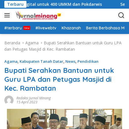
L
atihan Digital untuk 400 UMKM dan Pokdarwis
Terbaru
Semarak
a
n
g
s
#terbaru
#livewebtv
Khazanah
Berita Berbahasa Mi
u
n
Beranda
Agama
Bupati Serahkan Bantuan untuk Guru LPA
g
dan Petugas Masjid di Kec. Rambatan
k
e
Agama
,
Kabupaten Tanah Datar
,
News
,
Pendidikan
k
Bupati Serahkan Bantuan untuk
o
Guru LPA dan Petugas Masjid di
n
t
Kec. Rambatan
e
n
Redaksi Jurnal Minang
15 April 2023