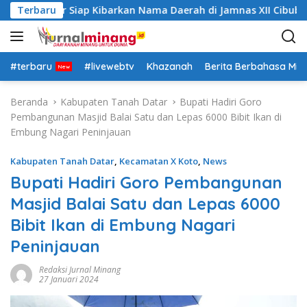
L
ah Datar Siap Kibarkan Nama Daerah di Jamnas XII Cibubur
Terbaru
a
n
g
s
#terbaru
#livewebtv
Khazanah
Berita Berbahasa Mi
u
n
Beranda
Kabupaten Tanah Datar
Bupati Hadiri Goro
g
Pembangunan Masjid Balai Satu dan Lepas 6000 Bibit Ikan di
k
Embung Nagari Peninjauan
e
k
Kabupaten Tanah Datar
,
Kecamatan X Koto
,
News
o
Bupati Hadiri Goro Pembangunan
n
Masjid Balai Satu dan Lepas 6000
t
e
Bibit Ikan di Embung Nagari
n
Peninjauan
Redaksi Jurnal Minang
27 Januari 2024