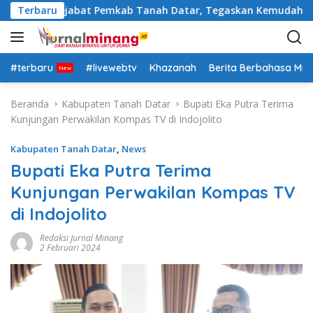
L
a Rotasi Pejabat Pemkab Tanah Datar, Tegaskan Kemudahan Izi
Terbaru
a
n
g
s
#terbaru
#livewebtv
Khazanah
Berita Berbahasa Mi
u
n
Beranda
Kabupaten Tanah Datar
Bupati Eka Putra Terima
g
Kunjungan Perwakilan Kompas TV di Indojolito
k
e
Kabupaten Tanah Datar
,
News
k
Bupati Eka Putra Terima
o
Kunjungan Perwakilan Kompas TV
n
t
di Indojolito
e
n
Redaksi Jurnal Minang
2 Februari 2024