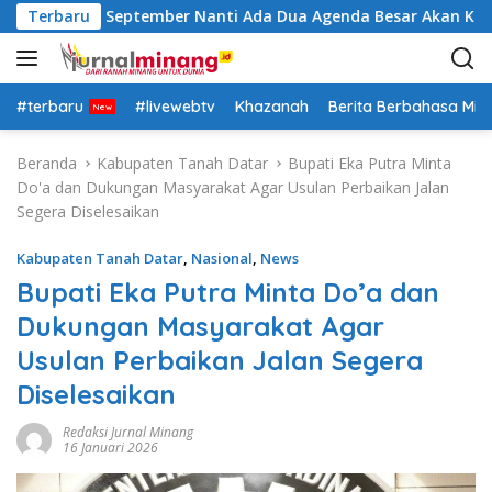
L
Insya Allah September Nanti Ada Dua Agenda Besar Akan Kita L
Terbaru
a
n
g
s
#terbaru
#livewebtv
Khazanah
Berita Berbahasa Mi
u
n
Beranda
Kabupaten Tanah Datar
Bupati Eka Putra Minta
g
Do'a dan Dukungan Masyarakat Agar Usulan Perbaikan Jalan
k
Segera Diselesaikan
e
k
Kabupaten Tanah Datar
,
Nasional
,
News
o
Bupati Eka Putra Minta Do’a dan
n
Dukungan Masyarakat Agar
t
e
Usulan Perbaikan Jalan Segera
n
Diselesaikan
Redaksi Jurnal Minang
16 Januari 2026