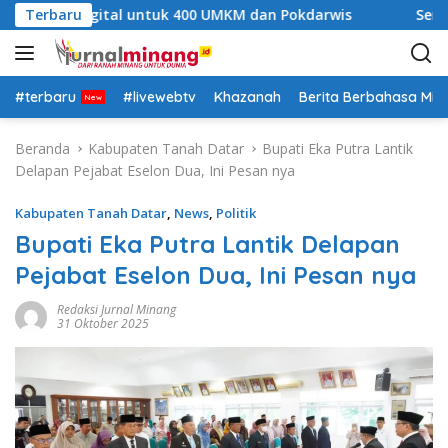
L
atihan Digital untuk 400 UMKM dan Pokdarwis
Terbaru
Semarak 
a
n
g
s
#terbaru
#livewebtv
Khazanah
Berita Berbahasa Mi
u
n
Beranda
Kabupaten Tanah Datar
Bupati Eka Putra Lantik
g
Delapan Pejabat Eselon Dua, Ini Pesan nya
k
e
Kabupaten Tanah Datar
,
News
,
Politik
k
Bupati Eka Putra Lantik Delapan
o
Pejabat Eselon Dua, Ini Pesan nya
n
t
Redaksi Jurnal Minang
e
31 Oktober 2025
n