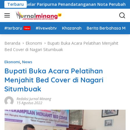
L
ah Datar Gelar Paripurna Penandatanganan Nota Perubahan A
Terbaru
a
n
g
s
#terbaru
#livewebtv
Khazanah
Berita Berbahasa Mi
u
n
Beranda
Ekonomi
Bupati Buka Acara Pelatihan Menjahit
g
Bed Cover di Nagari Situmbuak
k
e
Ekonomi
,
News
k
Bupati Buka Acara Pelatihan
o
Menjahit Bed Cover di Nagari
n
t
Situmbuak
e
n
Redaksi Jurnal Minang
15 Agustus 2022