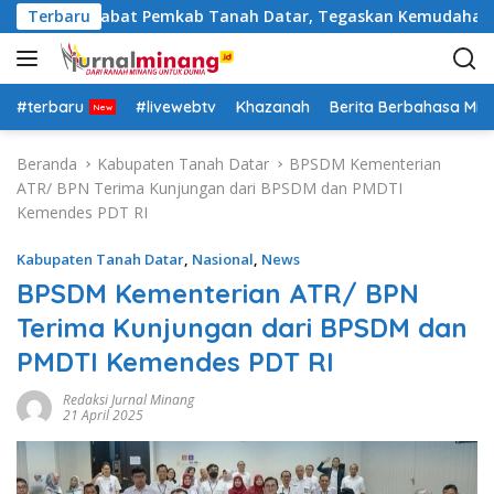
L
Rotasi Pejabat Pemkab Tanah Datar, Tegaskan Kemudahan Izin 
Terbaru
a
n
g
s
#terbaru
#livewebtv
Khazanah
Berita Berbahasa Mi
u
n
Beranda
Kabupaten Tanah Datar
BPSDM Kementerian
g
ATR/ BPN Terima Kunjungan dari BPSDM dan PMDTI
k
Kemendes PDT RI
e
k
Kabupaten Tanah Datar
,
Nasional
,
News
o
BPSDM Kementerian ATR/ BPN
n
Terima Kunjungan dari BPSDM dan
t
e
PMDTI Kemendes PDT RI
n
Redaksi Jurnal Minang
21 April 2025