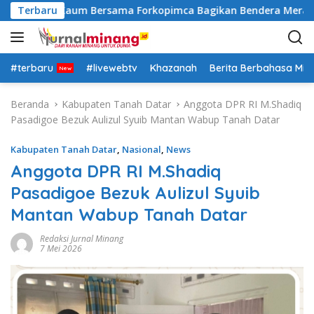
L
sek Lima Kaum Bersama Forkopimca Bagikan Bendera Merah Pu
Terbaru
a
n
g
s
#terbaru
#livewebtv
Khazanah
Berita Berbahasa Mi
u
n
Beranda
Kabupaten Tanah Datar
Anggota DPR RI M.Shadiq
g
Pasadigoe Bezuk Aulizul Syuib Mantan Wabup Tanah Datar
k
e
Kabupaten Tanah Datar
,
Nasional
,
News
k
Anggota DPR RI M.Shadiq
o
Pasadigoe Bezuk Aulizul Syuib
n
t
Mantan Wabup Tanah Datar
e
n
Redaksi Jurnal Minang
7 Mei 2026