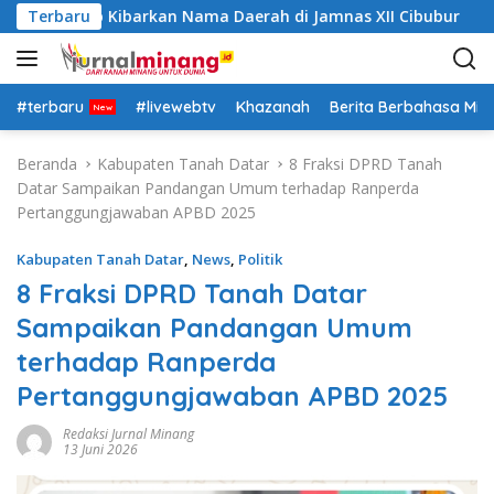
L
atar Siap Kibarkan Nama Daerah di Jamnas XII Cibubur
Terbaru
a
n
g
s
#terbaru
#livewebtv
Khazanah
Berita Berbahasa Mi
u
n
Beranda
Kabupaten Tanah Datar
8 Fraksi DPRD Tanah
g
Datar Sampaikan Pandangan Umum terhadap Ranperda
k
Pertanggungjawaban APBD 2025
e
k
Kabupaten Tanah Datar
,
News
,
Politik
o
8 Fraksi DPRD Tanah Datar
n
Sampaikan Pandangan Umum
t
e
terhadap Ranperda
n
Pertanggungjawaban APBD 2025
Redaksi Jurnal Minang
13 Juni 2026