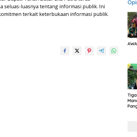
Opi
luas-luasnya tentang informasi publik. Ini
omitmen terkait keterbukaan informasi publik.
AWA
Tiga
Man
Pang
Min
tera