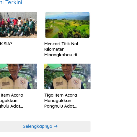
ni Terkini
K SIA?
Mencari Titik Nol
Kilometer
Minangkabau di
Nagari Pariangan,
Dimanakah Lokasi
nya?
 Item Acara
Tiga Item Acara
agakkan
Managakkan
hulu Adat
Panghulu Adat
angkabau (bagian
Minangkabau (bagian
khir dari 3 tulisan)
(2 dari 3 tulisan)
Selengkapnya