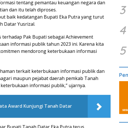
nformasi tentang pemantau keuangan negara dan
3
ian dan itu telah diproses.
t baik kedatangan Bupati Eka Putra yang turut
 Datar Yusrizal.
4
 terhadap Pak Bupati sebagai Achievement
an informasi publik tahun 2023 ini. Karena kita
5
 komitmen mendorong keterbukaan informasi
ahaman terkait keterbukaan informasi publik dan
Pe
i nagari maupun pejabat daerah pemkab Tanah
eterbukaan informasi publik,” ujarnya.
isata Award Kunjungi Tanah Datar
bar Bupati Tanah Datar Eka Putra terus