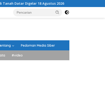
r Digelar 18 Agustus 2026
Hebat, Kantor Pertanahan K
entang
Pedoman Media Siber
ata
#video