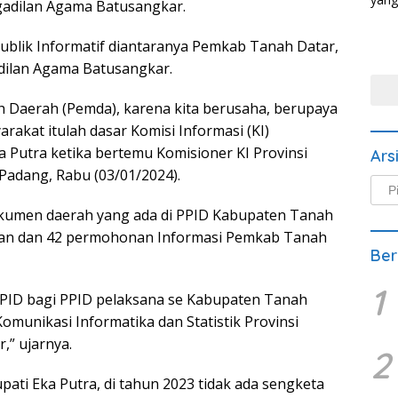
ngadilan Agama Batusangkar.
ublik Informatif diantaranya Pemkab Tanah Datar,
dilan Agama Batusangkar.
 Daerah (Pemda), karena kita berusaha, berupaya
akat itulah dasar Komisi Informasi (KI)
a Putra ketika bertemu Komisioner KI Provinsi
Ars
 Padang, Rabu (03/01/2024).
Arsi
Beri
dokumen daerah yang ada di PPID Kabupaten Tanah
uhan dan 42 permohonan Informasi Pemkab Tanah
Ber
1
 PPID bagi PPID pelaksana se Kabupaten Tanah
omunikasi Informatika dan Statistik Provinsi
,” ujarnya.
2
upati Eka Putra, di tahun 2023 tidak ada sengketa