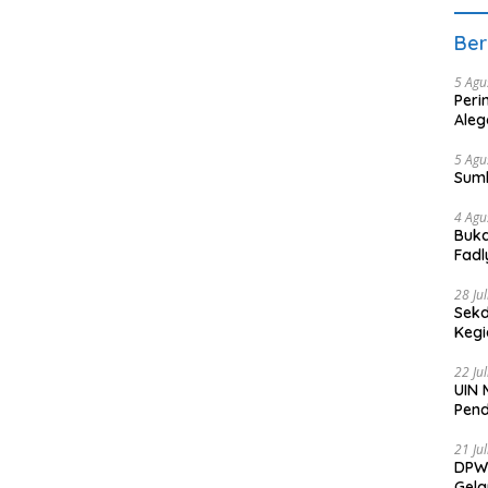
Ber
5 Agu
Peri
Aleg
5 Agu
Sum
4 Agu
Buka
Fadl
Bang
28 Ju
Sekd
Keg
22 Ju
UIN 
Pend
21 Ju
DPW 
Gela