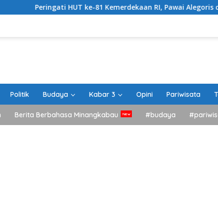
ingati HUT ke-81 Kemerdekaan RI, Pawai Alegoris di Tanah Data
Politik
Budaya
Kabar 3
Opini
Pariwisata
T
h
Berita Berbahasa Minangkabau
#budaya
#pariwis