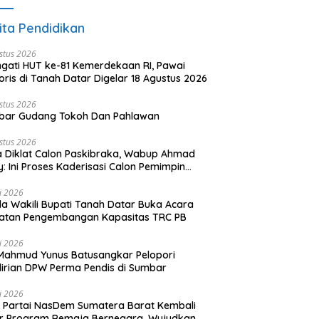
ita Pendidikan
stus 2026
ngati HUT ke-81 Kemerdekaan RI, Pawai
oris di Tanah Datar Digelar 18 Agustus 2026
stus 2026
bar Gudang Tokoh Dan Pahlawan
stus 2026
 Diklat Calon Paskibraka, Wabup Ahmad
y: Ini Proses Kaderisasi Calon Pemimpin
sa yang Berkarakter Pancasila
li 2026
a Wakili Bupati Tanah Datar Buka Acara
iatan Pengembangan Kapasitas TRC PB
li 2026
Mahmud Yunus Batusangkar Pelopori
irian DPW Perma Pendis di Sumbar
li 2026
Partai NasDem Sumatera Barat Kembali
r Program Remaja Bernegara, Wujudkan