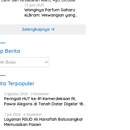
15 Juni 2026
Wanginya Parfum Gaharu
eLBram: Wewangian yang
Lahir dari Kesabaran Alam,
Ayo Dicoba!
Selengkapnya
ip Berita
p
ta
ita Terpopuler
5 Agustus 2026
0 Komentar
Peringati HUT ke-81 Kemerdekaan RI,
Pawai Alegoris di Tanah Datar Digelar 18
Agustus 2026
7 Juli 2026
0 Komentar
Layanan RSUD Ali Hanafiah Batusangkar
Memuaskan Pasien