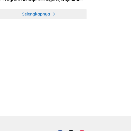
rasi Muda Melek Politik dan Demokrasi
Selengkapnya