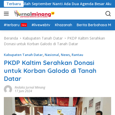
L
tra: Insya Allah September Nanti Ada Dua Agenda Besar Akan K
Terbaru
a
n
g
s
#terbaru
#livewebtv
Khazanah
Berita Berbahasa Mi
u
n
Beranda
Kabupaten Tanah Datar
PKDP Kaltim Serahkan
g
Donasi untuk Korban Galodo di Tanah Datar
k
e
Kabupaten Tanah Datar
,
Nasional
,
News
,
Rantau
k
PKDP Kaltim Serahkan Donasi
o
untuk Korban Galodo di Tanah
n
t
Datar
e
n
Redaksi Jurnal Minang
17 Juni 2024