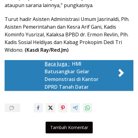
ataupun sarana lainnya,” pungkasnya.
Turut hadir Asisten Administrasi Umum Jasrinaldi, Plh.
Asisten Pemerintahan dan Kesra Arif Gani, Kadis
Kominfo Yusrizal, Kalaksa BPBD dr. Ermon Revlin, Plh.
Kadis Sosial Heldiyas dan Kabag Prokopim Dedi Tri
Widono.
(Kasdi Ray/Red.Jm)
Baca Juga :
HMI
Batusangkar Gelar
Demonstrasi di Kantor
DPRD Tanah Datar
Tambah Komentar