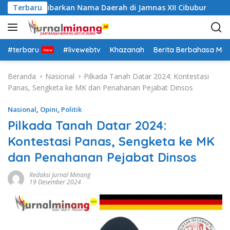
L
 Siap Kibarkan Nama Daerah di Jamnas XII Cibubur
Terbaru
Pa
a
n
g
s
#terbaru
#livewebtv
Khazanah
Berita Berbahasa Mi
u
n
Beranda
Nasional
Pilkada Tanah Datar 2024: Kontestasi
g
Panas, Sengketa ke MK dan Penahanan Pejabat Dinsos
k
e
Nasional
,
Opini
,
Politik
k
Pilkada Tanah Datar 2024:
o
Kontestasi Panas, Sengketa ke MK
n
t
dan Penahanan Pejabat Dinsos
e
n
Redaksi Jurnal Minang
19 Desember 2024