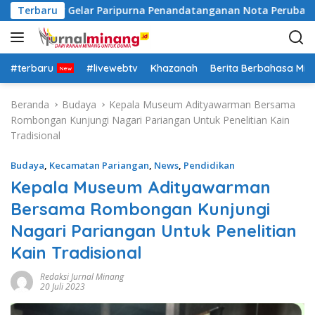
L
nah Datar Gelar Paripurna Penandatanganan Nota Perubahan 
Terbaru
a
n
g
s
#terbaru
#livewebtv
Khazanah
Berita Berbahasa Mi
u
n
Beranda
Budaya
Kepala Museum Adityawarman Bersama
g
Rombongan Kunjungi Nagari Pariangan Untuk Penelitian Kain
k
Tradisional
e
k
Budaya
,
Kecamatan Pariangan
,
News
,
Pendidikan
o
Kepala Museum Adityawarman
n
Bersama Rombongan Kunjungi
t
e
Nagari Pariangan Untuk Penelitian
n
Kain Tradisional
Redaksi Jurnal Minang
20 Juli 2023