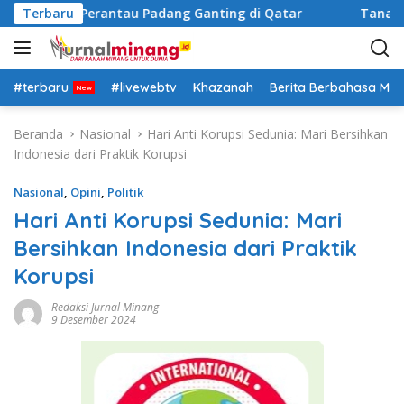
L
kat Perantau Padang Ganting di Qatar
Terbaru
Tanah Datar Si
a
n
g
s
#terbaru
#livewebtv
Khazanah
Berita Berbahasa Mi
u
n
Beranda
Nasional
Hari Anti Korupsi Sedunia: Mari Bersihkan
g
Indonesia dari Praktik Korupsi
k
e
Nasional
,
Opini
,
Politik
k
Hari Anti Korupsi Sedunia: Mari
o
Bersihkan Indonesia dari Praktik
n
t
Korupsi
e
n
Redaksi Jurnal Minang
9 Desember 2024