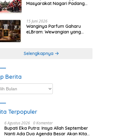
Masyarakat Nagari Padang
Magek Sita Perhatian
Pengunjung Festival
Minangkabau
15 Juni 2026
Wanginya Parfum Gaharu
eLBram: Wewangian yang
Lahir dari Kesabaran Alam,
Ayo Dicoba!
Selengkapnya
ip Berita
p
ta
ita Terpopuler
6 Agustus 2026
0 Komentar
Bupati Eka Putra: Insya Allah September
Nanti Ada Dua Agenda Besar Akan Kita
Laksanakan