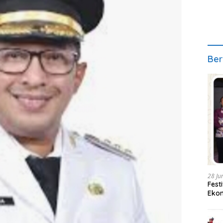
Ber
28 Ju
Fest
Ekon