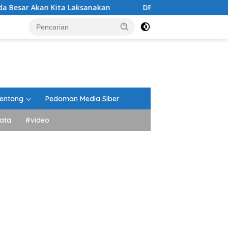
ita Laksanakan
DPRD Tanah Datar Gelar Paripurna Pe
entang
Pedoman Media Siber
ata
#video