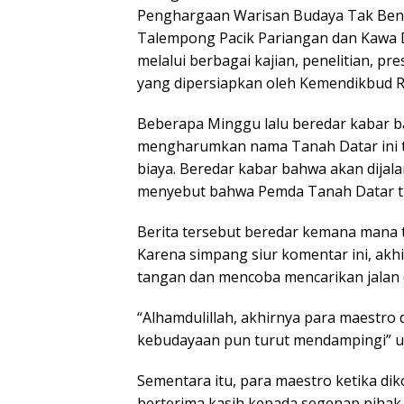
Penghargaan Warisan Budaya Tak Benda
Talempong Pacik Pariangan dan Kawa 
melalui berbagai kajian, penelitian, pre
yang dipersiapkan oleh Kemendikbud R
Beberapa Minggu lalu beredar kabar b
mengharumkan nama Tanah Datar ini ti
biaya. Beredar kabar bahwa akan dija
menyebut bahwa Pemda Tanah Datar ti
Berita tersebut beredar kemana mana 
Karena simpang siur komentar ini, akh
tangan dan mencoba mencarikan jalan
“Alhamdulillah, akhirnya para maestro 
kebudayaan pun turut mendampingi” uj
Sementara itu, para maestro ketika di
berterima kasih kepada segenap pihak y