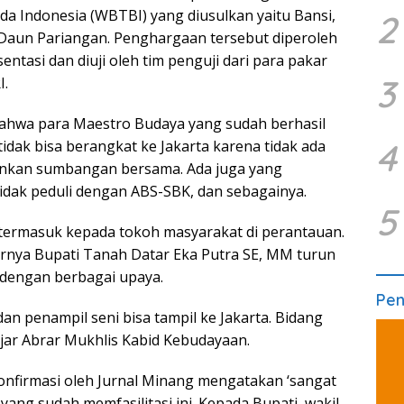
 Indonesia (WBTBI) yang diusulkan yaitu Bansi,
2
Daun Pariangan. Penghargaan tersebut diperoleh
sentasi dan diuji oleh tim penguji dari para pakar
3
I.
ahwa para Maestro Budaya yang sudah berhasil
4
dak bisa berangkat ke Jakarta karena tidak ada
lankan sumbangan bersama. Ada juga yang
dak peduli dengan ABS-SBK, dan sebagainya.
5
termasuk kepada tokoh masyarakat di perantauan.
irnya Bupati Tanah Datar Eka Putra SE, MM turun
 dengan berbagai upaya.
Pe
dan penampil seni bisa tampil ke Jakarta. Bidang
ar Abrar Mukhlis Kabid Kebudayaan.
konfirmasi oleh Jurnal Minang mengatakan ‘sangat
ang sudah memfasilitasi ini. Kepada Bupati, wakil