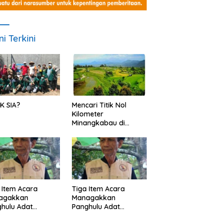
ni Terkini
K SIA?
Mencari Titik Nol
Kilometer
Minangkabau di
Nagari Pariangan,
Dimanakah Lokasi
nya?
 Item Acara
Tiga Item Acara
agakkan
Managakkan
hulu Adat
Panghulu Adat
angkabau (bagian
Minangkabau (bagian