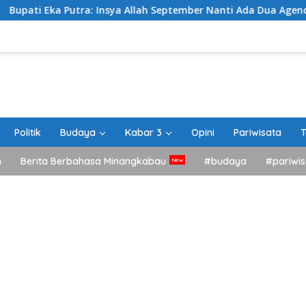
tra: Insya Allah September Nanti Ada Dua Agenda Besar Akan K
Politik
Budaya
Kabar 3
Opini
Pariwisata
T
h
Berita Berbahasa Minangkabau
#budaya
#pariwis