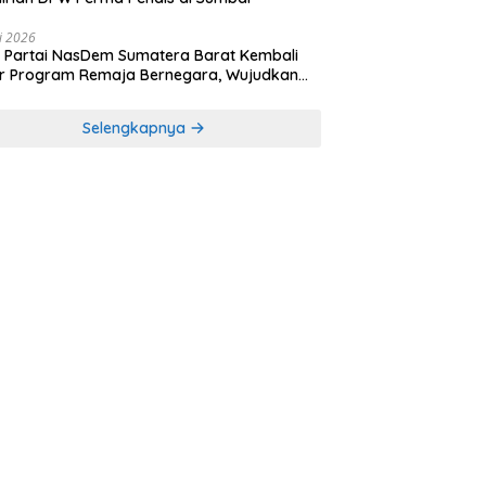
li 2026
Partai NasDem Sumatera Barat Kembali
r Program Remaja Bernegara, Wujudkan
rasi Muda Melek Politik dan Demokrasi
Selengkapnya