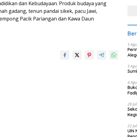
tera
ndidikan dan Kebudayaan. Produk budaya yang
ah gadang, tenun pandai sikek, pacu Jawi,
Talempong Pacik Pariangan dan Kawa Daun
Ber
5 Agu
Peri
Aleg
5 Agu
Sum
4 Agu
Buka
Fadl
Bang
28 Ju
Sekd
Keg
22 Ju
UIN 
Pend