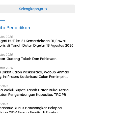
khir dari 3 tulisan)
(2 dari 3 tulisan)
Selengkapnya
ita Pendidikan
stus 2026
ngati HUT ke-81 Kemerdekaan RI, Pawai
oris di Tanah Datar Digelar 18 Agustus 2026
stus 2026
bar Gudang Tokoh Dan Pahlawan
stus 2026
 Diklat Calon Paskibraka, Wabup Ahmad
y: Ini Proses Kaderisasi Calon Pemimpin
sa yang Berkarakter Pancasila
li 2026
a Wakili Bupati Tanah Datar Buka Acara
iatan Pengembangan Kapasitas TRC PB
li 2026
Mahmud Yunus Batusangkar Pelopori
irian DPW Perma Pendis di Sumbar