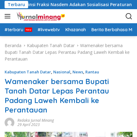
L
RD Provinsi Fraksi Nasdem Adakan Sosialisasi Peraturan Terk
Terbaru
a
n
g
s
#terbaru
#livewebtv
Khazanah
Berita Berbahasa Mi
u
n
Beranda
Kabupaten Tanah Datar
Wamenaker bersama
g
Bupati Tanah Datar Lepas Perantau Padang Laweh Kembali ke
k
Perantauan
e
k
Kabupaten Tanah Datar
,
Nasional
,
News
,
Rantau
o
Wamenaker bersama Bupati
n
Tanah Datar Lepas Perantau
t
e
Padang Laweh Kembali ke
n
Perantauan
Redaksi Jurnal Minang
29 April 2023