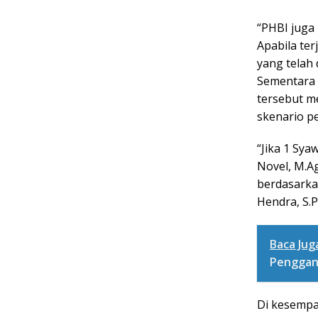
“PHBI juga
Apabila ter
yang telah
Sementara 
tersebut m
skenario pe
“Jika 1 Sya
Novel, M.Ag
berdasarka
Hendra, S.Pd
Baca Juga
Penggant
Di kesempa