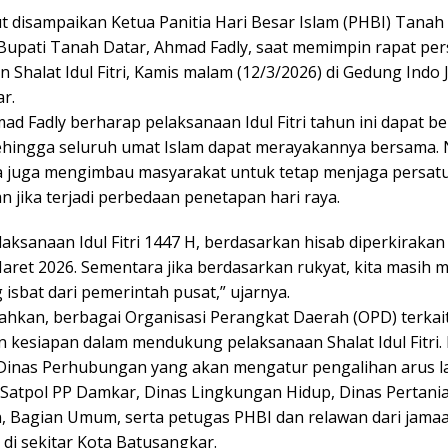
ut disampaikan Ketua Panitia Hari Besar Islam (PHBI) Tanah
 Bupati Tanah Datar, Ahmad Fadly, saat memimpin rapat pe
 Shalat Idul Fitri, Kamis malam (12/3/2026) di Gedung Indo J
r.
d Fadly berharap pelaksanaan Idul Fitri tahun ini dapat b
ehingga seluruh umat Islam dapat merayakannya bersama
ia juga mengimbau masyarakat untuk tetap menjaga persat
 jika terjadi perbedaan penetapan hari raya.
laksanaan Idul Fitri 1447 H, berdasarkan hisab diperkirakan
Maret 2026. Sementara jika berdasarkan rukyat, kita masih
g isbat dari pemerintah pusat,” ujarnya.
hkan, berbagai Organisasi Perangkat Daerah (OPD) terkait
 kesiapan dalam mendukung pelaksanaan Shalat Idul Fitri. 
Dinas Perhubungan yang akan mengatur pengalihan arus lal
, Satpol PP Damkar, Dinas Lingkungan Hidup, Dinas Pertani
, Bagian Umum, serta petugas PHBI dan relawan dari jamaa
di sekitar Kota Batusangkar.