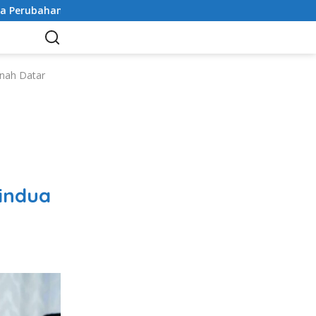
ahan Anggaran
Peringati HUT ke-81 Kemerdekaan RI, Pa
nah Datar
p
Cindua