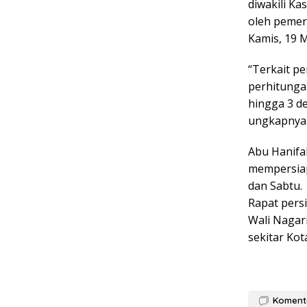
diwakili K
oleh pemer
Kamis, 19 M
“Terkait p
perhitungan
hingga 3 d
ungkapnya
Abu Hanifa
mempersiap
dan Sabtu.
Rapat persi
Wali Nagar
sekitar Ko
Koment