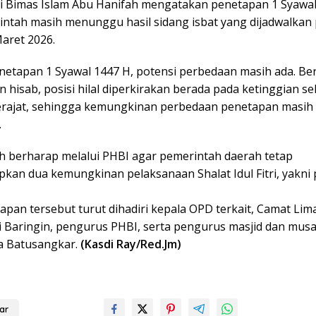
asi Bimas Islam Abu Hanifah mengatakan penetapan 1 Syawa
intah masih menunggu hasil sidang isbat yang dijadwalkan
aret 2026.
enetapan 1 Syawal 1447 H, potensi perbedaan masih ada. B
 hisab, posisi hilal diperkirakan berada pada ketinggian sek
erajat, sehingga kemungkinan perbedaan penetapan masih 
.
h berharap melalui PHBI agar pemerintah daerah tetap
kan dua kemungkinan pelaksanaan Shalat Idul Fitri, yakni
apan tersebut turut dihadiri kepala OPD terkait, Camat Li
i Baringin, pengurus PHBI, serta pengurus masjid dan musal
ta Batusangkar.
(Kasdi Ray/Red.Jm)
ar