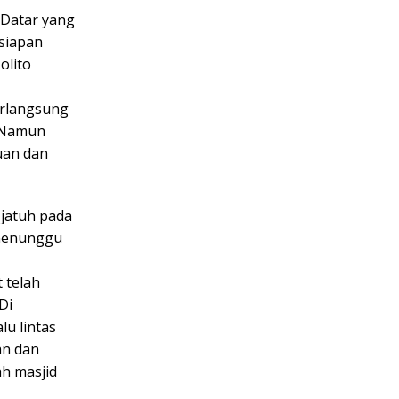
 Datar yang
rsiapan
olito
erlangsung
. Namun
uan dan
 jatuh pada
 menunggu
 telah
Di
u lintas
an dan
h masjid