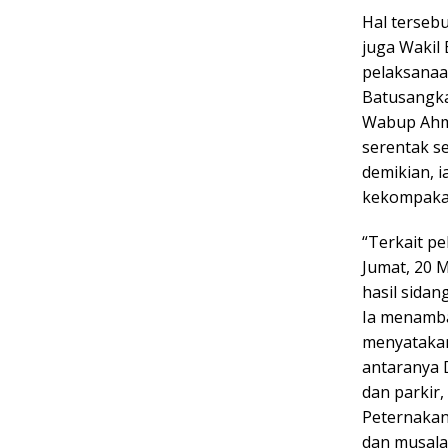
Hal terseb
juga Wakil
pelaksanaan
Batusangka
Wabup Ahma
serentak s
demikian, 
kekompakan
“Terkait pe
Jumat, 20 
hasil sidan
Ia menamba
menyatakan
antaranya 
dan parkir
Peternakan
dan musala 