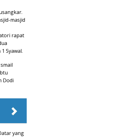
tusangkar.
asjid-masjid
tori rapat
dua
 1 Syawal.
Ismail
abtu
m Dodi
Datar yang