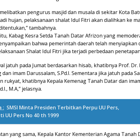
 melibatkan pengurus masjid dan musala di sekitar Kota Ba
jadi hujan, pelaksanaan shalat Idul Fitri akan dialihkan ke m
 ditentukan,” tambahnya.
itu, Kabag Kesra Setda Tanah Datar Afrizon yang memodera
enyampaikan bahwa pemerintah daerah telah menyiapkan 
laksanaan Shalat Idul Fitri jika terjadi perbedaan penetapan
wal jatuh pada Jumat berdasarkan hisab, khatibnya Prof. Dr. 
 dan imam Darussalam, S.Pd.I. Sementara jika jatuh pada S
n rukyat, khatibnya Kepala Kemenag Tanah Datar dan ima
.I., M.A,” jelasnya.
 :
SMSI Minta Presiden Terbitkan Perpu UU Pers,
i UU Pers No 40 th 1999
tan yang sama, Kepala Kantor Kementerian Agama Tanah 