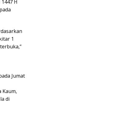
l 1447 H
 pada
erdasarkan
itar 1
terbuka,”
 pada Jumat
ma Kaum,
a di