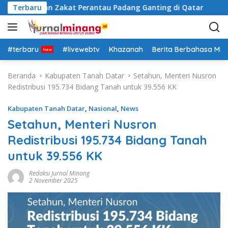
L
Salurkan Zakat Perantau Padang Ganting di Qatar
Terbaru
Tan
a
n
g
s
#terbaru
#livewebtv
Khazanah
Berita Berbahasa Mi
u
n
Beranda
Kabupaten Tanah Datar
Setahun, Menteri Nusron
g
Redistribusi 195.734 Bidang Tanah untuk 39.556 KK
k
e
Kabupaten Tanah Datar
,
Nasional
,
News
k
Setahun, Menteri Nusron
o
Redistribusi 195.734 Bidang Tanah
n
t
untuk 39.556 KK
e
n
Redaksi Jurnal Minang
2 November 2025