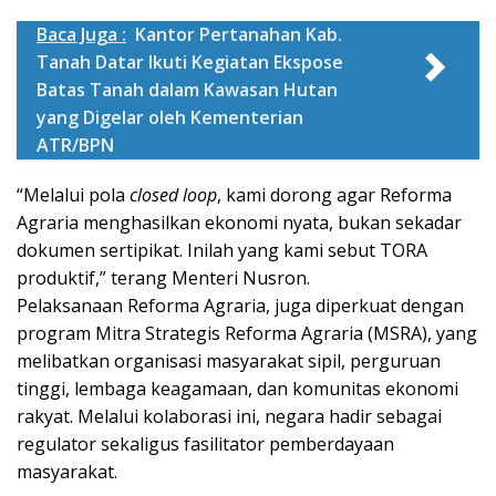
Baca Juga :
Kantor Pertanahan Kab.
Tanah Datar Ikuti Kegiatan Ekspose
Batas Tanah dalam Kawasan Hutan
yang Digelar oleh Kementerian
ATR/BPN
“Melalui pola
closed loop
, kami dorong agar Reforma
Agraria menghasilkan ekonomi nyata, bukan sekadar
dokumen sertipikat. Inilah yang kami sebut TORA
produktif,” terang Menteri Nusron.
Pelaksanaan Reforma Agraria, juga diperkuat dengan
program Mitra Strategis Reforma Agraria (MSRA), yang
melibatkan organisasi masyarakat sipil, perguruan
tinggi, lembaga keagamaan, dan komunitas ekonomi
rakyat. Melalui kolaborasi ini, negara hadir sebagai
regulator sekaligus fasilitator pemberdayaan
masyarakat.