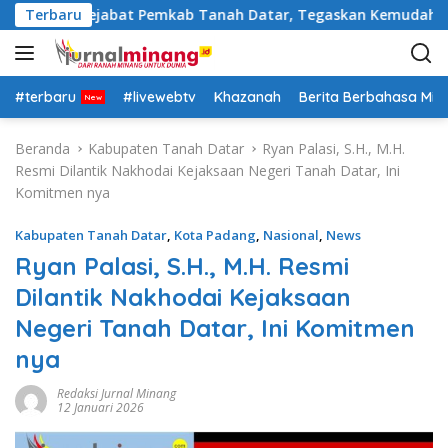
L
a Rotasi Pejabat Pemkab Tanah Datar, Tegaskan Kemudahan Izi
Terbaru
a
n
g
s
#terbaru
#livewebtv
Khazanah
Berita Berbahasa Mi
u
n
Beranda
Kabupaten Tanah Datar
Ryan Palasi, S.H., M.H.
g
Resmi Dilantik Nakhodai Kejaksaan Negeri Tanah Datar, Ini
k
Komitmen nya
e
k
Kabupaten Tanah Datar
,
Kota Padang
,
Nasional
,
News
o
Ryan Palasi, S.H., M.H. Resmi
n
Dilantik Nakhodai Kejaksaan
t
e
Negeri Tanah Datar, Ini Komitmen
n
nya
Redaksi Jurnal Minang
12 Januari 2026