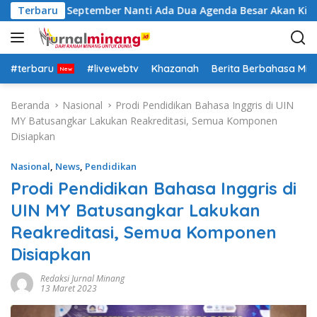
L
Insya Allah September Nanti Ada Dua Agenda Besar Akan Kita L
Terbaru
a
n
g
s
#terbaru
#livewebtv
Khazanah
Berita Berbahasa Mi
u
n
Beranda
Nasional
Prodi Pendidikan Bahasa Inggris di UIN
g
MY Batusangkar Lakukan Reakreditasi, Semua Komponen
k
Disiapkan
e
k
Nasional
,
News
,
Pendidikan
o
Prodi Pendidikan Bahasa Inggris di
n
UIN MY Batusangkar Lakukan
t
e
Reakreditasi, Semua Komponen
n
Disiapkan
Redaksi Jurnal Minang
13 Maret 2023