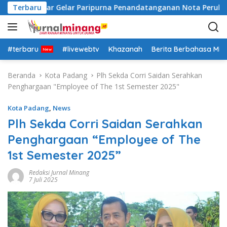
L
Tanah Datar Gelar Paripurna Penandatanganan Nota Perubah
Terbaru
a
n
g
s
#terbaru
#livewebtv
Khazanah
Berita Berbahasa Mi
u
n
Beranda
Kota Padang
Plh Sekda Corri Saidan Serahkan
g
Penghargaan "Employee of The 1st Semester 2025"
k
e
Kota Padang
,
News
k
Plh Sekda Corri Saidan Serahkan
o
Penghargaan “Employee of The
n
t
1st Semester 2025”
e
n
Redaksi Jurnal Minang
7 Juli 2025