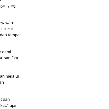
ngan yang
aryawan,
k turut
 dan tempat
n demi
Bupati Eka
an melalui
dan
t dan
at,” ujar