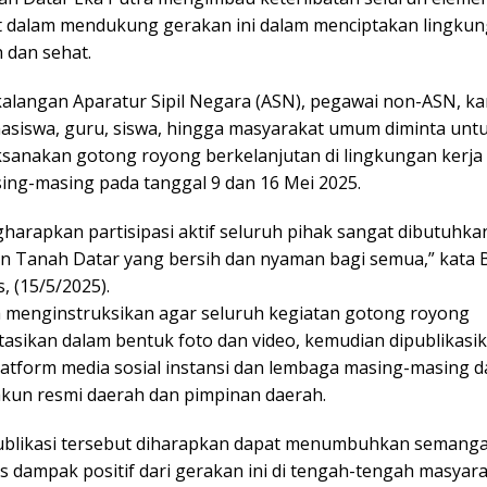
 dalam mendukung gerakan ini dalam menciptakan lingku
h dan sehat.
 kalangan Aparatur Sipil Negara (ASN), pegawai non-ASN, k
asiswa, guru, siswa, hingga masyarakat umum diminta untu
ksanakan gotong royong berkelanjutan di lingkungan kerja
sing-masing pada tanggal 9 dan 16 Mei 2025.
harapkan partisipasi aktif seluruh pihak sangat dibutuhka
 Tanah Datar yang bersih dan nyaman bagi semua,” kata 
, (15/5/2025).
a menginstruksikan agar seluruh kegiatan gotong royong
asikan dalam bentuk foto dan video, kemudian dipublikasik
latform media sosial instansi dan lembaga masing-masing 
kun resmi daerah dan pimpinan daerah.
blikasi tersebut diharapkan dapat menumbuhkan semanga
 dampak positif dari gerakan ini di tengah-tengah masyarak