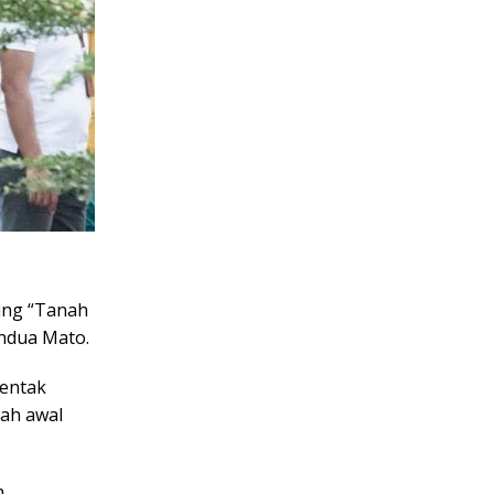
ing “Tanah
indua Mato.
rentak
kah awal
n