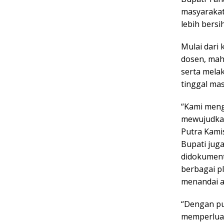
masyarakat
lebih bersi
Mulai dari
dosen, mah
serta mela
tinggal ma
“Kami meng
mewujudkan
Putra Kamis
Bupati jug
didokument
berbagai p
menandai a
“Dengan pu
memperluas