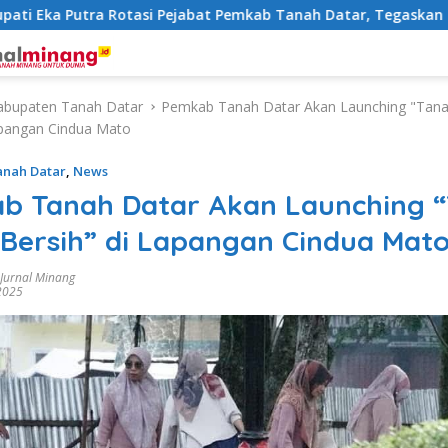
Eka Putra Rotasi Pejabat Pemkab Tanah Datar, Tegaskan Kemud
abupaten Tanah Datar
Pemkab Tanah Datar Akan Launching "Tana
apangan Cindua Mato
anah Datar
,
News
b Tanah Datar Akan Launching 
 Bersih” di Lapangan Cindua Mat
 Jurnal Minang
2025