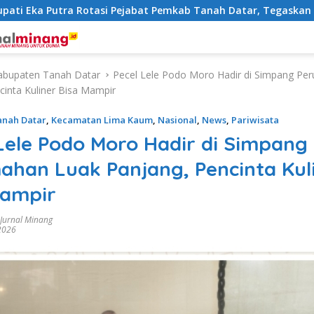
Eka Putra Rotasi Pejabat Pemkab Tanah Datar, Tegaskan Kemud
abupaten Tanah Datar
Pecel Lele Podo Moro Hadir di Simpang Pe
cinta Kuliner Bisa Mampir
anah Datar
,
Kecamatan Lima Kaum
,
Nasional
,
News
,
Pariwisata
Lele Podo Moro Hadir di Simpang
ahan Luak Panjang, Pencinta Kul
Mampir
 Jurnal Minang
2026