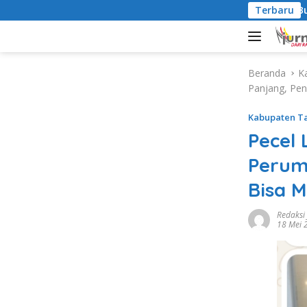
L
Terbaru
Bupati 
a
n
g
s
Beranda
K
u
Panjang, Pen
n
g
Kabupaten T
k
Pecel 
e
k
Perum
o
Bisa 
n
t
Redaksi
e
18 Mei 
n