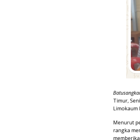
Batusangkar
Timur, Sen
Limokaum K
Menurut pe
rangka mem
memberikan 