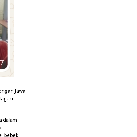
mongan Jawa
Nagari
a dalam
a
e, bebek