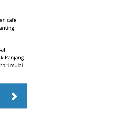
an cafe
anting
sal
ak Panjang
hari mulai