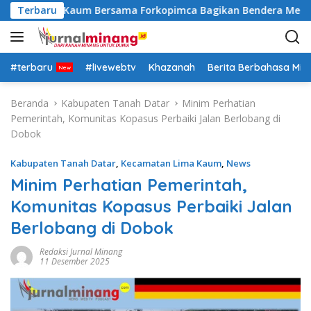
L
lsek Lima Kaum Bersama Forkopimca Bagikan Bendera Merah P
Terbaru
a
n
g
s
#terbaru
#livewebtv
Khazanah
Berita Berbahasa Mi
u
n
Beranda
Kabupaten Tanah Datar
Minim Perhatian
g
Pemerintah, Komunitas Kopasus Perbaiki Jalan Berlobang di
k
Dobok
e
k
Kabupaten Tanah Datar
,
Kecamatan Lima Kaum
,
News
o
Minim Perhatian Pemerintah,
n
Komunitas Kopasus Perbaiki Jalan
t
e
Berlobang di Dobok
n
Redaksi Jurnal Minang
11 Desember 2025